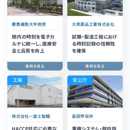
慶應義塾大学病院
大原薬品工業株式会社
院内の時刻を電子カ
試験・製造工程におけ
ルテに統一し、医療安
る時刻記録の信頼性
全と品質を向上
を確保
工場
官公庁
株式会社一富士製麺
島田市役所
HACCP対応に必要な
業務システム・館内設