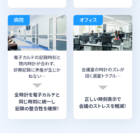
病院
オフィス
電子カルテの
記録時刻と
院内時計が合わず、
会議室の時計のズレが
診療記録に矛盾が生じか
招く
退室トラブル…
ねない…
全時計を
電子カルテと
正しい時刻表示で
同じ時刻に統一し
会議のストレスを軽減！
記録の整合性を確保！