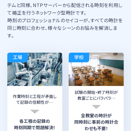
テムと同様、
NTPサーバーから配信される時刻を利用し
て補正を行うネットワーク型時計です。
時刻のプロフェッショナルのセイコーが、すべての時計を
同じ時刻に合わせ、様々なシーンのお悩みを解消しま
す。
工場
学校
試験の開始・終了時刻が
作業時刻と工程が矛盾し
教室ごとにバラバラ…
て
記録の信頼性が…
全教室の時計が
各工程の記録の
同時刻に
事前の時計合
時刻同期で
問題解決！
わせも不要！