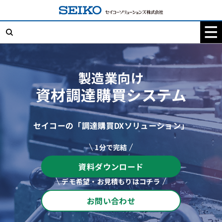
コ
ン
テ
検
ン
索:
ツ
へ
ス
キ
製造業向け
ッ
プ
資材調達購買システム
セイコーの「調達購買DXソリューション」
1分で完結
資料ダウンロード
デモ希望・お見積もりはコチラ
お問い合わせ