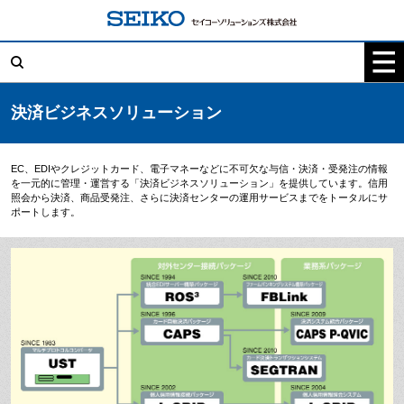
コ
ン
テ
検
ン
索:
ツ
へ
ス
キ
決済ビジネスソリューション
ッ
プ
EC、EDIやクレジットカード、電子マネーなどに不可欠な与信・決済・受発注の情報
を一元的に管理・運営する「決済ビジネスソリューション」を提供しています。信用
照会から決済、商品受発注、さらに決済センターの運用サービスまでをトータルにサ
ポートします。