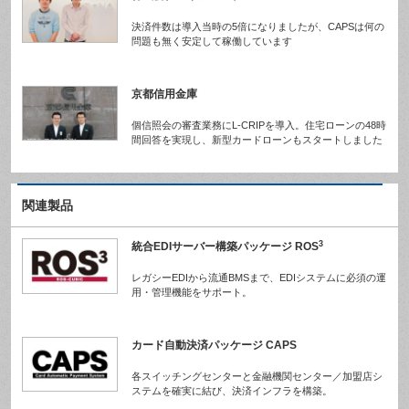
決済件数は導入当時の5倍になりましたが、CAPSは何の
問題も無く安定して稼働しています
京都信用金庫
個信照会の審査業務にL-CRIPを導入。住宅ローンの48時
間回答を実現し、新型カードローンもスタートしました
関連製品
3
統合EDIサーバー構築パッケージ ROS
レガシーEDIから流通BMSまで、EDIシステムに必須の運
用・管理機能をサポート。
カード自動決済パッケージ CAPS
各スイッチングセンターと金融機関センター／加盟店シ
ステムを確実に結び、決済インフラを構築。