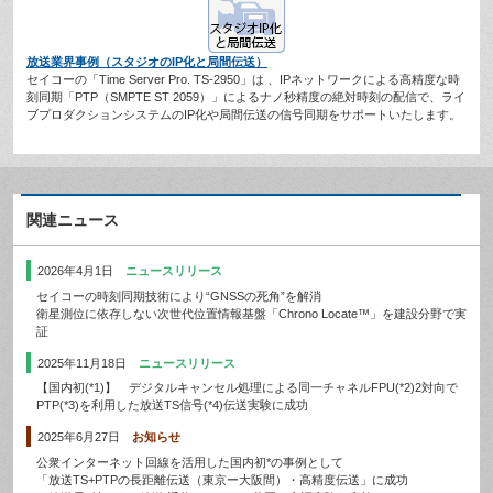
放送業界事例（スタジオのIP化と局間伝送）
セイコーの「Time Server Pro. TS-2950」は 、IPネットワークによる高精度な時
刻同期「PTP（SMPTE ST 2059）」によるナノ秒精度の絶対時刻の配信で、ライ
ブプロダクションシステムのIP化や局間伝送の信号同期をサポートいたします。
関連ニュース
2026年4月1日
ニュースリリース
セイコーの時刻同期技術により“GNSSの死角”を解消
衛星測位に依存しない次世代位置情報基盤「Chrono Locate™」を建設分野で実
証
2025年11月18日
ニュースリリース
【国内初(*1)】 デジタルキャンセル処理による同一チャネルFPU(*2)2対向で
PTP(*3)を利用した放送TS信号(*4)伝送実験に成功
2025年6月27日
お知らせ
公衆インターネット回線を活用した国内初*の事例として
「放送TS+PTPの長距離伝送（東京ー大阪間）・高精度伝送」に成功