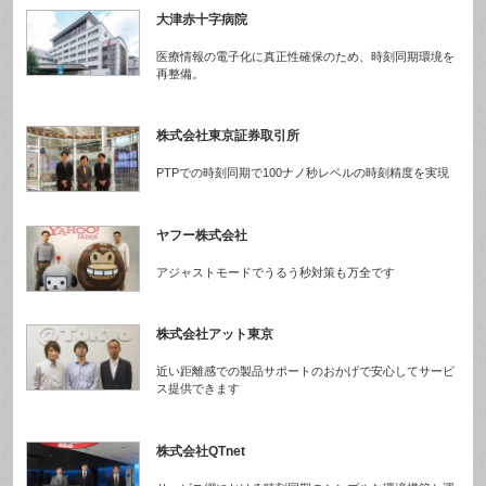
大津赤十字病院
医療情報の電子化に真正性確保のため、時刻同期環境を
再整備。
株式会社東京証券取引所
PTPでの時刻同期で100ナノ秒レベルの時刻精度を実現
ヤフー株式会社
アジャストモードでうるう秒対策も万全です
株式会社アット東京
近い距離感での製品サポートのおかげで安心してサービ
ス提供できます
株式会社QTnet