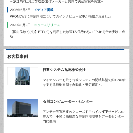
～放送局2社および放送/通信メーカーと共同で実証実験を実施～
2025年6月3日
メディア掲載
PRONEWSに時刻同期についてのインタビュー記事が掲載されました
2025年6月2日
ニュースリリース
【国内民放初(*1)】PTP(*2)を利用した放送TS 信号(*3)の FPU(*4)伝送実験に成
功
お客様事例
行政システム九州株式会社
マイナンバーも扱う行政システムの閉域基盤で約1,200台
を支える時刻同期を自動化・安定運用へ
石川コンピューター・センター
アンテナ設置不要のクローズドモバイルNTPサービスの
導入で 手軽に高精度な時刻同期環境をデータセンター
内に整備