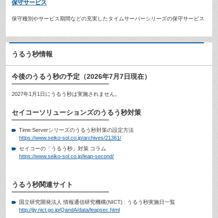
保守サービス
保守種別やサービス期間などの充実したタイムサーバーシリーズの保守サービス
うるう秒情報
今後のうるう秒の予定（2026年7月7日現在）
2027年1月1日にうるう秒は実施されません。
セイコーソリューションズのうるう秒対策
Time Serverシリーズのうるう秒対策の設定方法
https://www.seiko-sol.co.jp/archives/21361/
セイコーの「うるう秒」対策 コラム
https://www.seiko-sol.co.jp/leap-second/
うるう秒関連サイト
国立研究開発法人 情報通信研究機構(NICT) : うるう秒実施日一覧
http://jjy.nict.go.jp/QandA/data/leapsec.html