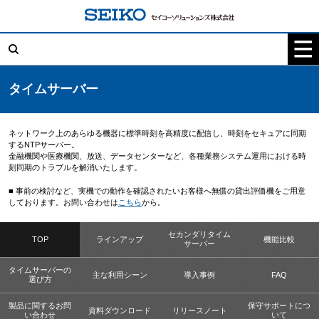
コ
ン
テ
検
ン
索:
ツ
へ
ス
キ
タイムサーバー
ッ
プ
ネットワーク上のあらゆる機器に標準時刻を高精度に配信し、時刻をセキュアに同期
するNTPサーバー。
金融機関や医療機関、放送、データセンターなど、各種業務システム運用における時
刻同期のトラブルを解消いたします。
■ 事前の検討など、実機での動作を確認されたいお客様へ無償の貸出評価機をご用意
しております。お問い合わせは
こちら
から。
セカンダリタイム
TOP
ラインアップ
機能比較
サーバー
タイムサーバーの
主な利用シーン
導入事例
FAQ
選び方
製品に関するお問
保守サポートにつ
資料ダウンロード
リリースノート
い合わせ
いて