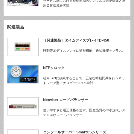
サービス網における時刻同期のシンプルな環境構築と運
用負荷低減を実現
関連製品
［関連製品］タイムディスプレイTD-450
時刻表示ディスプレイに監視機能、通知機能をプラス。
NTPクロック
社内LANに接続することで、正確な時刻同期を行うネッ
トワーク型アナログ/デジタル時計。
Netwiser ロードバランサー
使いやすさと適正価格を追求。国産品質の中小規模シス
テム向けロードバランサー。
コンソールサーバー SmartCSシリーズ