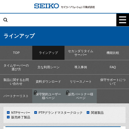
コ
ン
テ
検
ン
索:
ツ
へ
ス
キ
ラインアップ
ッ
プ
セカンダリタイム
TOP
ラインアップ
機能比較
サーバー
タイムサーバーの
主な利用シーン
導入事例
FAQ
選び方
製品に関するお問
保守サポートにつ
資料ダウンロード
リリースノート
い合わせ
いて
保守契約ユーザー
販売パートナー様
パートナーリスト
様ページ
ページ
NTPサーバー
PTPグランドマスタークロック
関連製品
販売終了製品