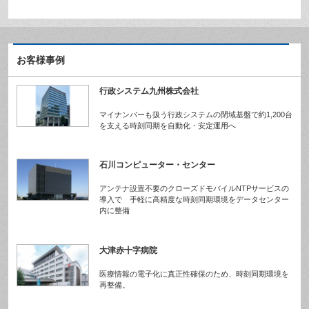
お客様事例
行政システム九州株式会社
マイナンバーも扱う行政システムの閉域基盤で約1,200台
を支える時刻同期を自動化・安定運用へ
石川コンピューター・センター
アンテナ設置不要のクローズドモバイルNTPサービスの
導入で 手軽に高精度な時刻同期環境をデータセンター
内に整備
大津赤十字病院
医療情報の電子化に真正性確保のため、時刻同期環境を
再整備。