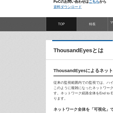
PoCのお問い合わせは
から
こちら
資料ダウンロード
TOP
特長
ThousandEyesとは
ThousandEyesによる
従来の監視範囲内での監視では、ハ
このように複雑になったネットワー
す。ネットワーク経路全体をEnd t
ります。
ネットワーク全体を「可視化」で