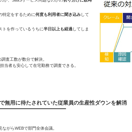
の特定をするために
何度
も利用者に聞き込み
して
ストを作っているうちに
半日以上も経過
してしま
時間の調査工数が数分で解決。
ク担当者も安心して在宅勤務で調査できる。
で無用に待たされていた従業員の生産性ダウンを解消
見ながらWEBで部門全体会議。