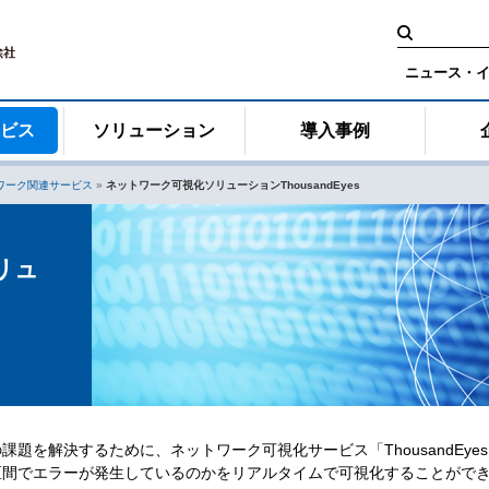
検
索:
ニュース・
ービス
ソリューション
導入事例
ワーク関連サービス
»
ネットワーク可視化ソリューションThousandEyes
リュ
題を解決するために、ネットワーク可視化サービス「ThousandEye
区間でエラーが発生しているのかをリアルタイムで可視化することがで