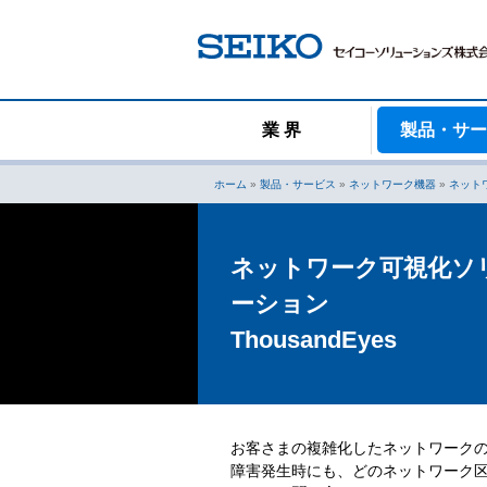
コ
ン
テ
ン
ツ
へ
業 界
製品・サ
ス
キ
ホーム
»
製品・サービス
»
ネットワーク機器
»
ネット
ッ
プ
ネットワーク可視化ソ
ーション
ThousandEyes
お客さまの複雑化したネットワークの課
障害発生時にも、どのネットワーク