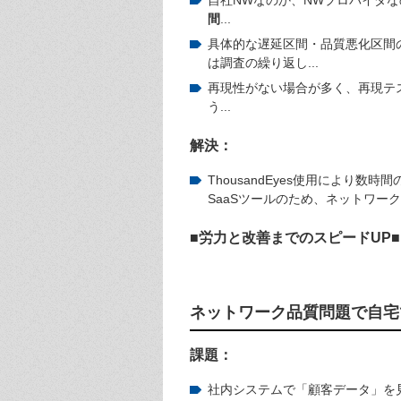
間
...
具体的な遅延区間・品質悪化区間
は調査の繰り返し...
再現性がない場合が多く、再現テ
う...
解決：
ThousandEyes使用により数
SaaSツールのため、ネットワー
■
労力と改善までのスピード
UP■
ネットワーク品質問題で自宅
課題：
社内システムで「顧客データ」を