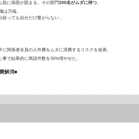
ら急に画面が固まる。その部門
200
名がムダに待つ
。
備は万端。
分経っても自分だけ繋がらない…
。
中に関係者全員の人件費をムダに浪費するリスクを改善。
た事で結果的に商談件数を30%増やせた。
費解消■