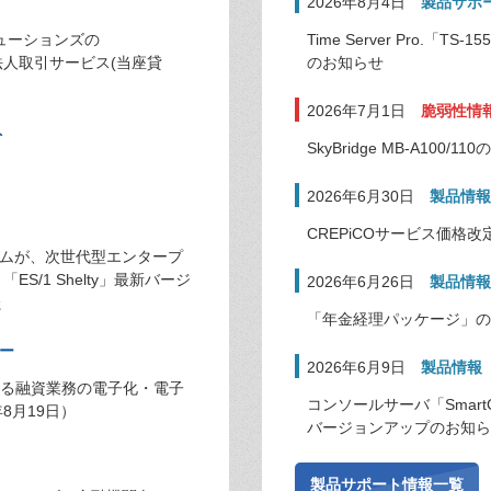
2026年8月4日
製品サポ
ューションズの
Time Server Pro.
法人取引サービス(当座貸
のお知らせ
2026年7月1日
脆弱性情
ト
SkyBridge MB-A100
2026年6月30日
製品情報
CREPiCOサービス価格
ムが、次世代型エンタープ
S/1 Shelty」最新バージ
2026年6月26日
製品情報
た
「年金経理パッケージ」の
ー
2026年6月9日
製品情報
ける融資業務の電子化・電子
コンソールサーバ「Smart
8月19日）
バージョンアップのお知ら
製品サポート情報一覧