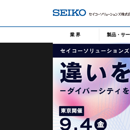
コ
ン
テ
ン
ツ
へ
業 界
製品・サ
ス
キ
ッ
プ