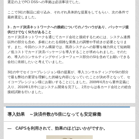
選定の上でPCI DSSへの準拠は必須事項でした。
ここで3社の製品に絞り込み、それぞれ具体的な提案をしてもらい、次の条件で
最終選定しました。
3．カード決済ネットワークへの接続についてのノウハウがあり、パッケージ提
供だけでなくSI力があること
カード決済ネットワークを通じてカード会社と接続するためには、システム連携
以外の部分も含め、多岐にわたる煩雑な業務上の調整や手続きが必要となりま
す。また、今回のシステム構築では、既存システムへの影響を極力抑えて短納期
／低コストでカード決済パッケージを導入することが求められました。そのた
め、導入のコンサルティングやインターフェース部分のSIを含めてお願いできる
会社に依頼したいと考えていました。
3社の中でセイコープレシジョン様の提案が、導入コンサルティングやSIの部分
で最も弊社の要望を理解した的確な内容になっていたことが決め手となって、セ
イコープレシジョン様にお願いすることにしました。2009年6月から要件定義に
入り、2010年1月中にはシステム開発を完了し、2月からは各カード会社との総合
接続試験を行いました。
導入効果 ～決済件数が5倍になっても安定稼働
— CAPSを利用されて、効果のほどはいかがですか。