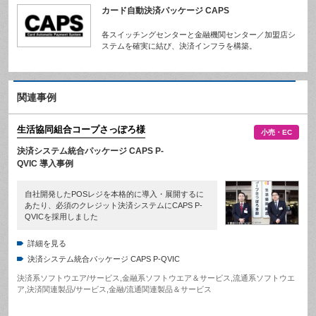
カード自動決済パッケージ CAPS
各スイッチングセンターと金融機関センター／加盟店シ
ステムを確実に結び、決済インフラを構築。
関連事例
生活協同組合コープさっぽろ
様
小売・EC
決済システム統合パッケージ CAPS P-
QVIC 導入事例
自社開発したPOSレジを本格的に導入・展開するに
あたり、必須のクレジット決済システムにCAPS P-
QVICを採用しました
詳細を見る
決済システム統合パッケージ CAPS P-QVIC
決済系ソフトウエア/サービス
,
金融系ソフトウエア＆サービス
,
流通系ソフトウエ
ア
,
決済関連製品/サービス
,
金融/流通関連製品＆サービス