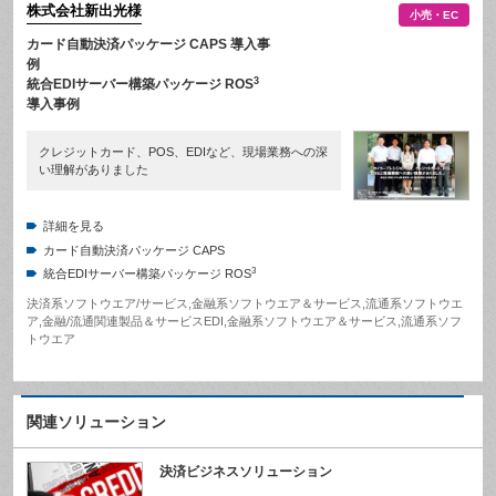
株式会社新出光
様
小売・EC
カード自動決済パッケージ CAPS 導入事
例
3
統合EDIサーバー構築パッケージ ROS
導入事例
クレジットカード、POS、EDIなど、現場業務への深
い理解がありました
詳細を見る
カード自動決済パッケージ CAPS
3
統合EDIサーバー構築パッケージ ROS
決済系ソフトウエア/サービス
,
金融系ソフトウエア＆サービス
,
流通系ソフトウエ
ア
,
金融/流通関連製品＆サービス
EDI
,
金融系ソフトウエア＆サービス
,
流通系ソフ
トウエア
関連ソリューション
決済ビジネスソリューション