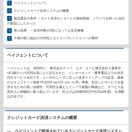
ペイジェントについて
1
クレジットカード決済システムの概要
2
製品選定の条件 ～カード決済センターとの接続実績、ノウハウを持った会社
3
の製品にしたかった
導入効果 ～決済件数が5倍になっても安定稼働
4
今後の取り組みの方向性とセイコープレシジョンへの期待
5
ペイジェントについて
ペイジェントは、2006年に、株式会社ディー・エヌ・エーと株式会社三菱東京
UFJ銀行との共同出資により設立された、インターネット・携帯電話上での決済
代行サービス会社です。ユーザのニーズに沿った決済ラインアップの拡充、最新
のセキュリティー規格 PCIDSS ver2.0へのいち早い準拠、安定したサービスを提
供するための高い信頼性・可用性を備えたインフラ基盤の構築など、サービス品
質向上に積極的に取り組んでいます。売上げは30億6555万円(2010年度)、社員数
は21名です。
クレジットカード決済システムの概要
— ペイジェントで提供されているクレジットカード決済システム