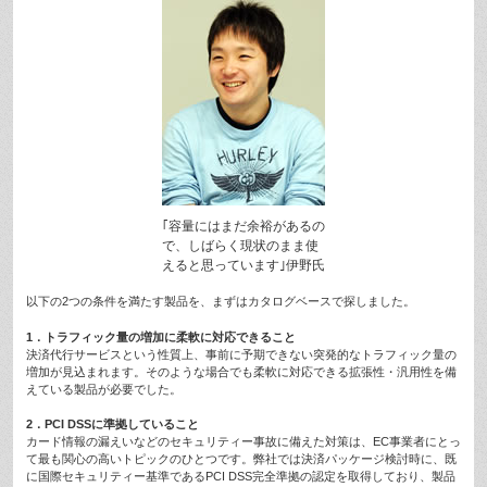
｢容量にはまだ余裕があるの
で、しばらく現状のまま使
えると思っています｣伊野氏
以下の2つの条件を満たす製品を、まずはカタログベースで探しました。
1．トラフィック量の増加に柔軟に対応できること
決済代行サービスという性質上、事前に予期できない突発的なトラフィック量の
増加が見込まれます。そのような場合でも柔軟に対応できる拡張性・汎用性を備
えている製品が必要でした。
2．PCI DSSに準拠していること
カード情報の漏えいなどのセキュリティー事故に備えた対策は、EC事業者にとっ
て最も関心の高いトピックのひとつです。弊社では決済パッケージ検討時に、既
に国際セキュリティー基準であるPCI DSS完全準拠の認定を取得しており、製品