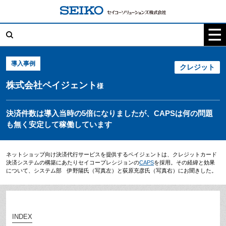
コ
ン
テ
検
ン
索:
ツ
へ
ス
キ
導入事例
クレジット
ッ
プ
株式会社ペイジェント
様
決済件数は導入当時の5倍になりましたが、CAPSは何の問題
も無く安定して稼働しています
ネットショップ向け決済代行サービスを提供するペイジェントは、クレジットカード
決済システムの構築にあたりセイコープレシジョンの
CAPS
を採用。その経緯と効果
について、システム部 伊野陽氏（写真左）と荻原充彦氏（写真右）にお聞きした。
INDEX