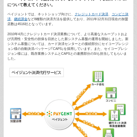
について教えてください。
ペイジェントでは、ネットショップ向けに、
クレジットカード決済
、
コンビニ決
済
、
継続課金
など8種類の決済方法を提供しており、2011年12月31日現在の加盟
店数は4516社となっています。
2010年4月にクレジットカード決済業務について、より高速なスループットおよ
び汎用性・安全性の担保を目的とした新システム基盤の運用を開始しました。新
システム基盤については、カード決済センターとの接続部分にセイコープレシジ
ョン様の自動決済パッケージ｢CAPS｣を採用しています。また、セイコープレシ
ジョン様には、既存業務システムとCAPSとの連携部分のSIも担当してもらいま
した。