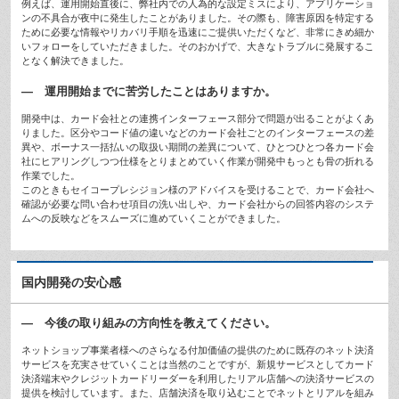
例えば、運用開始直後に、弊社内での人為的な設定ミスにより、アプリケーショ
ンの不具合が夜中に発生したことがありました。その際も、障害原因を特定する
ために必要な情報やリカバリ手順を迅速にご提供いただくなど、非常にきめ細か
いフォローをしていただきました。そのおかげで、大きなトラブルに発展するこ
となく解決できました。
— 運用開始までに苦労したことはありますか。
開発中は、カード会社との連携インターフェース部分で問題が出ることがよくあ
りました。区分やコード値の違いなどのカード会社ごとのインターフェースの差
異や、ボーナス一括払いの取扱い期間の差異について、ひとつひとつ各カード会
社にヒアリングしつつ仕様をとりまとめていく作業が開発中もっとも骨の折れる
作業でした。
このときもセイコープレシジョン様のアドバイスを受けることで、カード会社へ
確認が必要な問い合わせ項目の洗い出しや、カード会社からの回答内容のシステ
ムへの反映などをスムーズに進めていくことができました。
国内開発の安心感
— 今後の取り組みの方向性を教えてください。
ネットショップ事業者様へのさらなる付加価値の提供のために既存のネット決済
サービスを充実させていくことは当然のことですが、新規サービスとしてカード
決済端末やクレジットカードリーダーを利用したリアル店舗への決済サービスの
提供を検討しています。また、店舗決済を取り込むことでネットとリアルを組み