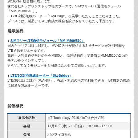
2016／IoT総合技術展』にて、
株式会社チップワンストップ様のブースで、SIMフリーLTE通信モジュール
「MM-M500/510」、
LTE/3G対応無線ルーター「SkyBridge」を展示いただくことになりました。
ブースでは、製品デモやご商談の機会も設けさせていただく予定です。
展示製品
●
SIMフリーLTE通信モジュール「MM-M500/510」
国内キャリア回線に対応し、MVNO各社が提供するSIMサービスが利用可能な
LTE通信モジュールです。
高速・大容量通信向けのMM-M500と、低速通信向けで廉価なMM-M510の2つの
モデルをラインアップし、
SIMだけでなくモジュールも用途に合わせてご選択いただけます。
●
LTE/3G対応無線ルーター「SkyBridge」
LTE/3G回線に対応（WAN側）。有線・無線の両方で利用できる、IoT機器の接続
に最適な無線ルーターです。
開催概要
展示会名称
IoT Technology 2016／IoT総合技術展
会期
11月16日(水)～18日(金) 10：00～17：00
会場
パシフィコ横浜