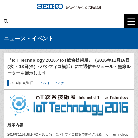
コ
ン
テ
検
ン
索:
ツ
へ
ス
キ
ニュース・イベント
ッ
プ
『IoT Technology 2016／IoT総合技術展』（2016年11月16日
(水)～18日(金)・パシフィコ横浜）にて通信モジュール・無線ル
ーターを展示します
2016年10月5日
イベント・セミナー
展示内容
2016年11月16日(水)～18日(金)にパシフィコ横浜で開催される『IoT Technology