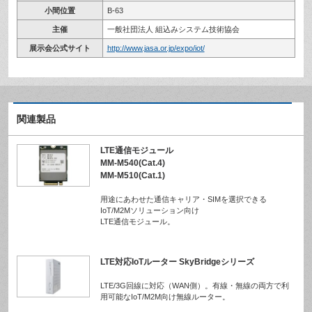
小間位置
B-63
主催
一般社団法人 組込みシステム技術協会
展示会公式サイト
http://www.jasa.or.jp/expo/iot/
関連製品
LTE通信モジュール
MM-M540(Cat.4)
MM-M510(Cat.1)
用途にあわせた通信キャリア・SIMを選択できる
IoT/M2Mソリューション向け
LTE通信モジュール。
LTE対応IoTルーター SkyBridgeシリーズ
LTE/3G回線に対応（WAN側）。有線・無線の両方で利
用可能なIoT/M2M向け無線ルーター。