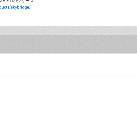
 MB-A100シリーズ
ducts/skybridge/