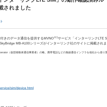
掲載されました
ト
※
1
P付きのデータ通信を提供するMVNO
サービス「インターリンクLTE 
SkyBridge MB-A100シリーズがインターリンク社のサイトに掲載され
al Network Operator（仮想移動体通信事業者）の略。携帯電話などの無線通信インフラを他社
/service/sim/device.html