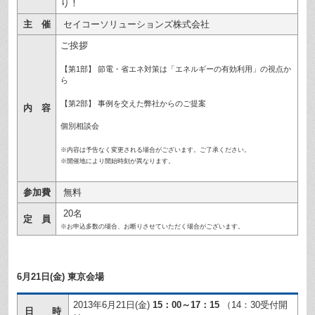
り！
主 催
セイコーソリューションズ株式会社
ご挨拶
【第1部】 節電・省エネ対策は「エネルギーの有効利用」の視点か
ら
【第2部】 事例を交えた弊社からのご提案
内 容
個別相談会
※内容は予告なく変更される場合がございます。ご了承ください。
※開催地により開始時刻が異なります。
参加費
無料
20名
定 員
※お申込多数の場合、お断りさせていただく場合がございます。
6月21日(金) 東京会場
2013年6月21日(金)
15：00～17：15
（14：30受付開
日 時