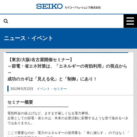
コ
ン
テ
検
ン
索:
ツ
へ
ス
キ
ニュース・イベント
ッ
プ
【東京/大阪/名古屋開催セミナー】
～節電・省エネ対策は、「エネルギーの有効利用」の視点から
～
成功のカギは「見える化」と「制御」にあり！
2013年5月22日
イベント・セミナー
セミナー概要
電気料金の値上げなど、ますます厳しくなる電力事情。
企業としての節電・省エネは、本来の企業活動に影響するような形で進めるべき
ではありません。
ここで重要なのが、電力やエネルギーの使用量を 「 単に減らす 」 のではなく 「