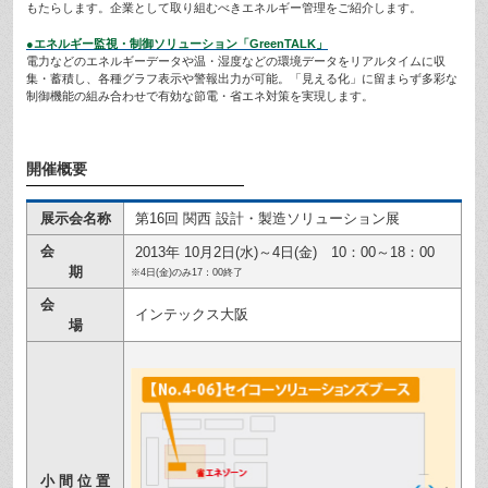
もたらします。企業として取り組むべきエネルギー管理をご紹介します。
●エネルギー監視・制御ソリューション「GreenTALK」
電力などのエネルギーデータや温・湿度などの環境データをリアルタイムに収
集・蓄積し、各種グラフ表示や警報出力が可能。「見える化」に留まらず多彩な
制御機能の組み合わせで有効な節電・省エネ対策を実現します。
開催概要
展示会名称
第16回 関西 設計・製造ソリューション展
会
2013年 10月2日(水)～4日(金) 10：00～18：00
期
※4日(金)のみ17：00終了
会
インテックス大阪
場
小 間 位 置