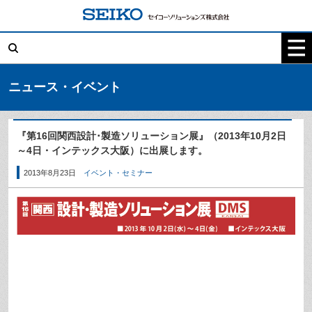
コ
ン
テ
検
ン
索:
ツ
へ
ス
キ
ニュース・イベント
ッ
プ
『第16回関西設計･製造ソリューション展』（2013年10月2日
～4日・インテックス大阪）に出展します。
2013年8月23日
イベント・セミナー