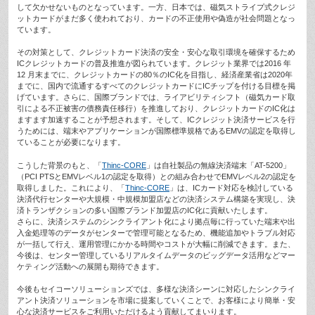
して欠かせないものとなっています。一方、日本では、磁気ストライプ式クレジ
ットカードがまだ多く使われており、カードの不正使用や偽造が社会問題となっ
ています。
その対策として、クレジットカード決済の安全・安心な取引環境を確保するため
ICクレジットカードの普及推進が図られています。クレジット業界では2016 年
12 月末までに、クレジットカードの80％のIC化を目指し、経済産業省は2020年
までに、国内で流通するすべてのクレジットカードにICチップを付ける目標を掲
げています。さらに、国際ブランドでは、ライアビリティシフト（磁気カード取
引による不正被害の債務責任移行）を推進しており、クレジットカードのIC化は
ますます加速することが予想されます。そして、ICクレジット決済サービスを行
うためには、端末やアプリケーションが国際標準規格であるEMVの認定を取得し
ていることが必要になります。
こうした背景のもと、「
Thinc-CORE
」は自社製品の無線決済端末「AT-5200」
（PCI PTSとEMVレベル1の認定を取得）との組み合わせでEMVレベル2の認定を
取得しました。これにより、「
Thinc-CORE
」は、ICカード対応を検討している
決済代行センターや大規模・中規模加盟店などの決済システム構築を実現し、決
済トランザクションの多い国際ブランド加盟店のIC化に貢献いたします。
さらに、決済システムのシンクライアント化により拠点毎に行っていた端末や出
入金処理等のデータがセンターで管理可能となるため、機能追加やトラブル対応
が一括して行え、運用管理にかかる時間やコストが大幅に削減できます。また、
今後は、センター管理しているリアルタイムデータのビッグデータ活用などマー
ケティング活動への展開も期待できます。
今後もセイコーソリューションズでは、多様な決済シーンに対応したシンクライ
アント決済ソリューションを市場に提案していくことで、お客様により簡単・安
心な決済サービスをご利用いただけるよう貢献してまいります。