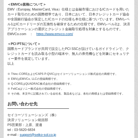
＜EMVCo規格について＞
EMV（Europay, MasterCard, Visa）仕様とは金融市場におけるICカードを用いた
カード取引のための国際標準であり、日本において、日本クレジットカード協会
や全国銀行協会が策定したICカードの仕様も本仕様に基づいています。EMVレベ
ル1はICカードリーダの互換性を確保するための仕様です。EMVレベル2は、決済
アプリケーションの選択とクレジット金融取引処理を対象とするものです。
EMVCo.com ：
https://www.emvco.com/
＜PCI PTSについて＞
国際カードブランドが共同で設立したPCI SSCが設けているガイドラインで、ク
レジットカードを読み取る小型の端末や、無人の券売機などを対象にセキュリテ
ィー要件を規定しています。
以上
※ Thinc-COREおよびCAPS P-QVICはセイコーソリューションズ株式会社の商標です。
※ EMVはEMVCo, LLCの登録商標です。
※ Q-COREはQUADRAC株式会社の登録商標です。
※ FeliCaはソニー株式会社の登録商標です。
※ その他、本文中に記載されている会社名、製品名などは、各社の商標または登録商標です。
お問い合わせ先
セイコーソリューションズ（株）
決済ソリューション統括部
PS営業部：上原、渡邊
tel：03-5620-6834
e-mail：
support@seiko-sol.co.jp