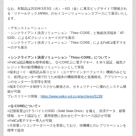
なお、本製品は2015年3月3日（火）～6日（金）に東京ビッグサイトで開催され
る「リテールテックJAPAN」のセイコーソリューションズブースにて展示いたし
ます。
＜デモンストレーション＞
・シンクライアント決済ソリューション「Thinc-CORE」と無線決済端末「AT-
5200」によるICクレジットカードのデモ展示
・シンクライアント決済ソリューション「Thinc-CORE」によるFeliCa電子マネ
ーのデモ展示
＜シンクライアント決済ソリューション「Thinc-CORE」について＞
○FeliCa認証機能を標準搭載し、Q-CORE上に電子マネー、ＥＭＶ認証、磁気ク
レジット等の処理機能をソリューションとして実装
○端末はＩＣ・磁気読み取りとＵＩ（ユーザーインターフェース）機能のみとな
り、処理はセンター側で行うため端末の機能簡素化と低価格化、アプリケーショ
ンのセンター一元管理を実現
○端末でのデータ保持リスクから解放され、セキュリティーに優れたシステム構
築が可能
プレスリリース情報：
https://www.seiko-sol.co.jp/archives/5139/
＜Q-COREについて＞
○記憶装置は1テラバイトのSSD（Solid State Drive）を備え、決済データ、顧客
情報、カード認証など、運用形態に合わせたデータベース設計が可能
○FeliCa電子マネー導入が可能
○大容量シリコンデータベースを実装しており、待機機とのレプリケーションを
標準で提供