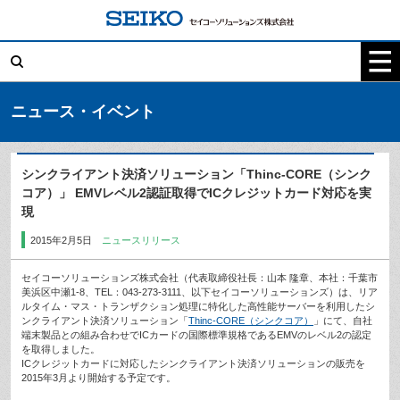
コ
ン
テ
検
ン
索:
ツ
へ
ス
キ
ニュース・イベント
ッ
プ
シンクライアント決済ソリューション「Thinc-CORE（シンク
コア）」 EMVレベル2認証取得でICクレジットカード対応を実
現
2015年2月5日
ニュースリリース
セイコーソリューションズ株式会社（代表取締役社長：山本 隆章、本社：千葉市
美浜区中瀬1-8、TEL：043-273-3111、以下セイコーソリューションズ）は、リア
ルタイム・マス・トランザクション処理に特化した高性能サーバーを利用したシ
ンクライアント決済ソリューション「
Thinc-CORE（シンクコア）
」にて、自社
端末製品との組み合わせでICカードの国際標準規格であるEMVのレベル2の認定
を取得しました。
ICクレジットカードに対応したシンクライアント決済ソリューションの販売を
2015年3月より開始する予定です。