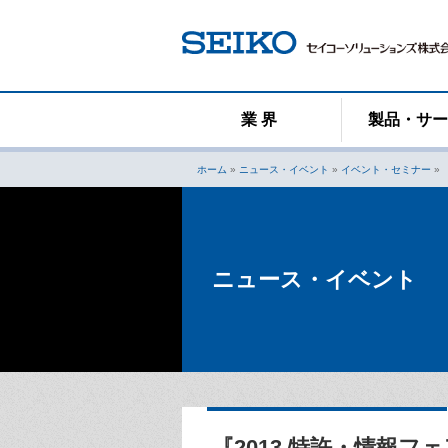
コ
ン
テ
ン
ツ
へ
業 界
製品・サ
ス
キ
ホーム
»
ニュース・イベント
»
イベント・セミナー
»
ッ
プ
ニュース・イベント
『2013 特許・情報フ