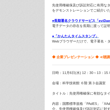
先使用権確保及び訴訟対応に有用なタ
をデモンストレーションでご紹介い
●長期署名クラウドサービス「eviDae
電子データの存在を長期に渡って証
●「かんたんタイムスタンプ」
Webブラウザーだけで、電子署名・タ
◆ 企業プレゼンテーション ◆ ≪聴
日時：11月6日(水) 12：30～13：15 / 
会場：科学技術館 ６階 第３会議室
タイトル：先使用権確保に有効なタ
内容：国際標準規格「PAdES」「X
介。先使用権確保及び訴訟対応に対