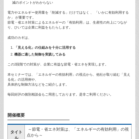
減のポイントがわからない
電力やエネルギー使用量を「削減する」だけではなく 、 「いかに有効利用する
か」 が重要です。
節電・省エネ対策によるエネルギーの「有効利用」は、生産性の向上につなが
り、ひいては企業に利益をもたらします。
成功のカギは、
「見える化」の仕組みを十分に活用する
機器に適した制御を実践してみる
この2段階での対策が、企業に有益な節電・省エネを実現します。
本セミナーでは、「エネルギーの有効利用」の視点から、他社が取り組む「見え
る化」の活用例や、
具体的な制御方法などをご紹介します。
毎回好評の個別相談会もご用意しております。是非ご利用ください。
開催概要
～節電・省エネ対策は、「エネルギーの有効利用」の視
タイト
点から～
ル