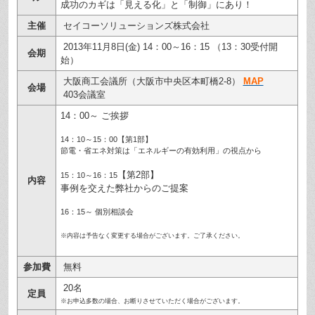
成功のカギは「見える化」と「制御」にあり！
主催
セイコーソリューションズ株式会社
2013年11月8日(金) 14：00～16：15 （13：30受付開
会期
始）
大阪商工会議所（大阪市中央区本町橋2-8）
MAP
会場
403会議室
14：00～ ご挨拶
14：10～15：00【第1部】
節電・省エネ対策は「エネルギーの有効利用」の視点から
【第2部】
15：10～16：15
内容
事例を交えた弊社からのご提案
16：15～ 個別相談会
※内容は予告なく変更する場合がございます。ご了承ください。
参加費
無料
20名
定員
※お申込多数の場合、お断りさせていただく場合がございます。