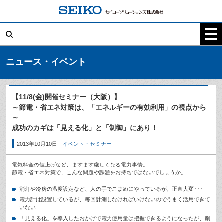
コ
ン
テ
検
ン
索:
ツ
へ
ス
キ
ニュース・イベント
ッ
プ
【11/8(金)開催セミナー（大阪）】
～節電・省エネ対策は、「エネルギーの有効利用」の視点から
～
成功のカギは「見える化」と「制御」にあり！
2013年10月10日
イベント・セミナー
電気料金の値上げなど、ますます厳しくなる電力事情。
節電・省エネ対策で、こんな問題や課題をお持ちではないでしょうか。
消灯や冷房の温度設定など、人の手でこまめにやっているが、正直大変･･･
電力計は設置しているが、毎回計測しなければいけないのでうまく活用できて
いない
「見える化」を導入したおかげで電力使用量は把握できるようになったが、削