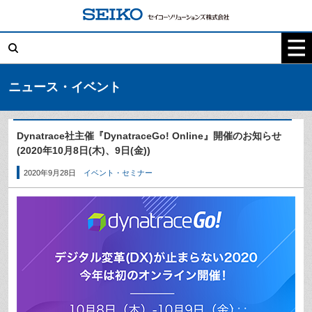
コ
ン
テ
検
ン
索:
ツ
へ
ス
キ
ニュース・イベント
ッ
プ
Dynatrace社主催『DynatraceGo! Online』開催のお知らせ
(2020年10月8日(木)、9日(金))
2020年9月28日
イベント・セミナー