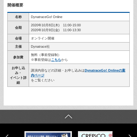
開催概要
名称
DynatraceGo! Online
2020年10月8日(木) 11:00-15:00
会期
2020年10月9日(金) 11:00-13:30
会場
オンライン開催
主催
Dynatrace社
無料（事前登録制）
参加費
※事前登録は
こちら
から
お申し込
講演内容などの詳細・お申し込みは
DynatraceGo! Onlineの案
み・
内ページ
イベント詳
をご覧ください
細