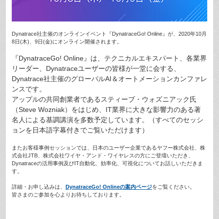
Dynatrace社主催のオンラインイベント『DynatraceGo! Online』が、2020年10月
8日(木)、9日(金)にオンライン開催されます。
『DynatraceGo! Online』は、テクニカルエキスパート、各業界
リーダー、Dynatraceユーザーの皆様が一堂に会する、
Dynatrace社主催のグローバルAI＆オートメーションカンファレ
ンスです。
アップルの共同創業者であるスティーブ・ウォズニアック氏
（Steve Wozniak）をはじめ、IT業界に大きな影響力のある著
名人による基調講演を多数予定しています。（すべてのセッシ
ョンを日本語字幕付きでご覧いただけます）
またお客様事例セッションでは、日本のユーザー企業であるヤフー株式会社、株
式会社JTB、株式会社ワイヤ・アンド・ワイヤレスの方にご登壇いただき、
Dynatraceの活用事例及びIT自動化、効率化、可視化についてお話しいただきま
す。
詳細・お申し込みは、
DynatraceGo! Onlineの案内ページ
をご覧ください。
皆さまのご参加を心よりお待ちしております。