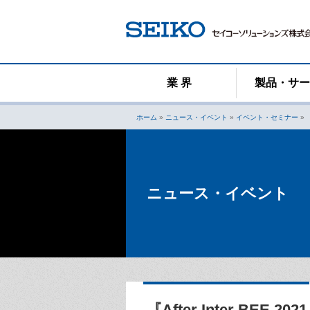
コ
ン
テ
ン
ツ
へ
業 界
製品・サ
ス
キ
ホーム
»
ニュース・イベント
»
イベント・セミナー
»
ッ
プ
ニュース・イベント
『After Inter BEE 