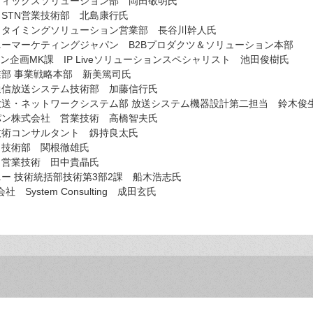
フィックスソリューション部 岡田敬明氏
STN営業技術部 北島康行氏
 タイミングソリューション営業部 長谷川幹人氏
ーマーケティングジャパン B2Bプロダクツ＆ソリューション本部
ン企画MK課 IP Liveソリューションスペシャリスト 池田俊樹氏
部 事業戦略本部 新美篤司氏
通信放送システム技術部 加藤信行氏
送・ネットワークシステム部 放送システム機器設計第二担当 鈴木俊
パン株式会社 営業技術 高橋智夫氏
技術コンサルタント 釼持良太氏
 技術部 関根徹雄氏
 営業技術 田中貴晶氏
ー 技術統括部技術第3部2課 船木浩志氏
株式会社 System Consulting 成田玄氏