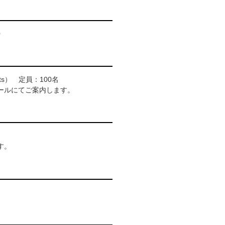
0
ents） 定員：100名
ールにてご案内します。
す。