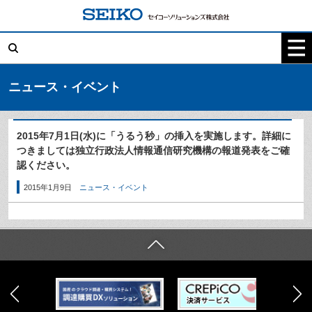
コ
ン
テ
検
ン
索:
ツ
へ
ス
キ
ニュース・イベント
ッ
プ
2015年7月1日(水)に「うるう秒」の挿入を実施します。詳細に
つきましては独立行政法人情報通信研究機構の報道発表をご確
認ください。
2015年1月9日
ニュース・イベント