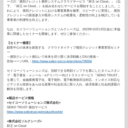
ーズの「個別クレジット基幹システムクラウドサービス『杯王 on Cloud』」（以
下、「杯王 on Cloud」）を組み合わせたサービスを開始することとしました。こ
れにより、個別クレジットにおける審査業務を確実、スピーディに実現し、個別
クレジットへの新規参入や既存システムの軽量化・柔軟性の向上を検討している
事業者の利便性を向上します。
なお、セイコーソリューションズとソルクシーズは、2023年10月13日(金)に本協
業に関連したセミナーを開催します。ぜひご参加ください。
【セミナー概要】
顧客中心の未来を創造する クラウドネイティブ個別クレジット事業実現セミナ
ー
～個別クレジット後払いで未来を切り開く決済戦略とDXの推進～
告知ぺージURL：
https://www.seiko-sol.co.jp/archives/78056/
セイコーソリューションズは、信頼できる時刻インフラを基にしたタイムスタン
プ・電子署名・ｅシール・eデリバリー向けトラストサービス「SEIKO TRUST」
を通じて、金融業務電子化、電子契約、電子帳簿保存法対応、インボイス対応な
どデジタル技術をあらゆる産業や社会生活に取り入れ、経済発展と社会的課題の
解決を目指します。
■製品サービス情報
<セイコーソリューションズ株式会社>
SEIKO TRUST 個信サービス
https://www.seikotrust.jp/product/koshin/
<株式会社ソルクシーズ>
杯王 on Cloud