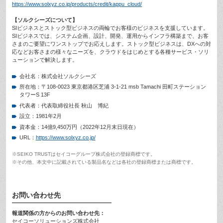
https://www.solxyz.co.jp/products/credit/kappu_cloud/
【ソルクシーズについて】
SIビジネスとストック型ビジネスの両輪でお客様のビジネスを支援しています。
SIビジネスでは、システム企画、設計、開発、運用からインフラ構築まで、お客
さまのご要望にワンストップでお応えします。ストック型ビジネスは、DXへの対
応などお客さまの様々なニーズを、クラウドをはじめとする各種サービス・ソリ
ューションで解決します。
会社名：株式会社ソルクシーズ
所在地：〒108-0023 東京都港区芝浦 3-1-21 msb Tamachi 田町ステーション
タワーS 13F
代表者：代表取締役社長 秋山 博紀
設立：1981年2月
資本金：14億9,450万円（2022年12月末日現在）
URL：
https://www.solxyz.co.jp/
※SEIKO TRUSTはセイコーグループ株式会社の登録商標です。
※その他、本文中に記載されている製品名などは各社の登録商標または商標です。
お問い合わせ先
報道関係の方からのお問い合わせ先：
セイコーソリューションズ株式会社