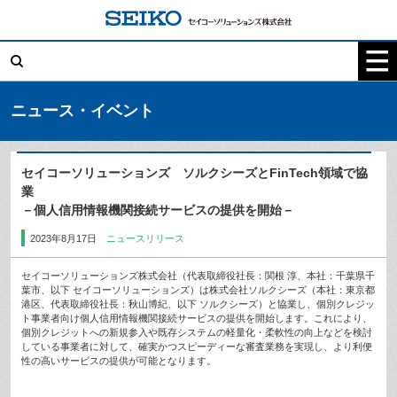
コ
ン
テ
検
ン
索:
ツ
へ
ス
キ
ニュース・イベント
ッ
プ
セイコーソリューションズ ソルクシーズとFinTech領域で協
業
－個人信用情報機関接続サービスの提供を開始－
2023年8月17日
ニュースリリース
セイコーソリューションズ株式会社（代表取締役社長：関根 淳、本社：千葉県千
葉市、以下 セイコーソリューションズ）は株式会社ソルクシーズ（本社：東京都
港区、代表取締役社長：秋山博紀、以下 ソルクシーズ）と協業し、個別クレジッ
ト事業者向け個人信用情報機関接続サービスの提供を開始します。これにより、
個別クレジットへの新規参入や既存システムの軽量化・柔軟性の向上などを検討
している事業者に対して、確実かつスピーディーな審査業務を実現し、より利便
性の高いサービスの提供が可能となります。