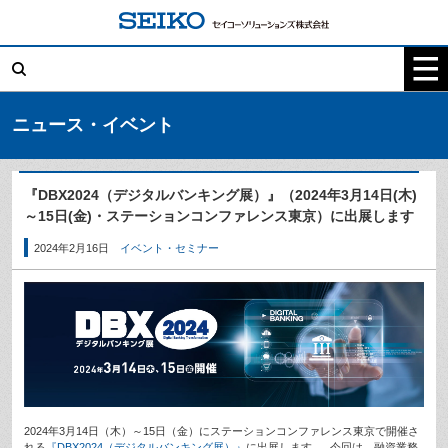
コ
ン
テ
検
ン
索:
ツ
へ
ス
キ
ニュース・イベント
ッ
プ
『DBX2024（デジタルバンキング展）』（2024年3月14日(木)
～15日(金)・ステーションコンファレンス東京）に出展します
2024年2月16日
イベント・セミナー
2024年3月14日（木）～15日（金）にステーションコンファレンス東京で開催さ
れる
『DBX2024（デジタルバンキング展）』
に出展します。 今回は、融資業務