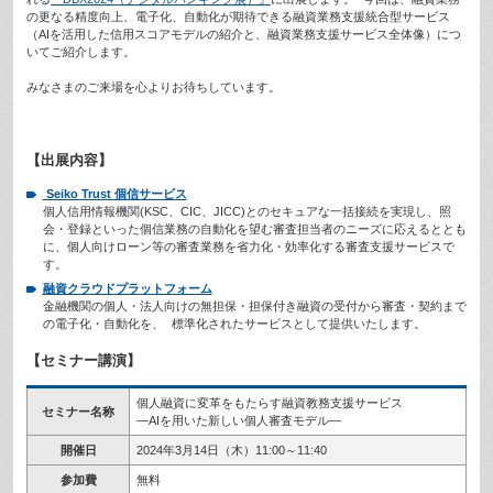
の更なる精度向上、電子化、自動化が期待できる融資業務支援統合型サービス
（AIを活用した信用スコアモデルの紹介と、融資業務支援サービス全体像）につ
いてご紹介します。
みなさまのご来場を心よりお待ちしています。
【出展内容】
Seiko Trust 個信サービス
個人信用情報機関(KSC、CIC、JICC)とのセキュアな一括接続を実現し、照
会・登録といった個信業務の自動化を望む審査担当者のニーズに応えるととも
に、個人向けローン等の審査業務を省力化・効率化する審査支援サービスで
す。
融資クラウドプラットフォーム
金融機関の個人・法人向けの無担保・担保付き融資の受付から審査・契約まで
の電子化・自動化を、 標準化されたサービスとして提供いたします。
【セミナー講演】
個人融資に変革をもたらす融資教務支援サービス
セミナー名称
―AIを用いた新しい個人審査モデル―
開催日
2024年3月14日（木）11:00～11:40
参加費
無料