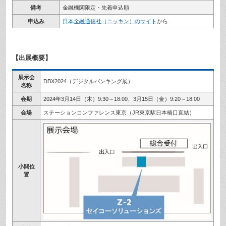
備考
金融機関限定・先着申込順
申込み
日本金融通信社（ニッキン）のサイト
から
【出展概要】
展示会
DBX2024（デジタルバンキング展）
名称
会期
2024年3月14日（木）9:30～18:00、3月15日（金）9:20～18:00
会場
ステーションコンファレンス東京（JR東京駅日本橋口直結）
小間位
置