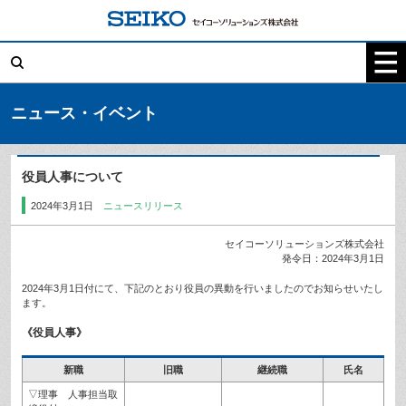
コ
ン
テ
検
ン
索:
ツ
へ
ス
キ
ニュース・イベント
ッ
プ
役員人事について
2024年3月1日
ニュースリリース
セイコーソリューションズ株式会社
発令日：2024年3月1日
2024年3月1日付にて、下記のとおり役員の異動を行いましたのでお知らせいたし
ます。
《役員人事》
新職
旧職
継続職
氏名
▽理事 人事担当取