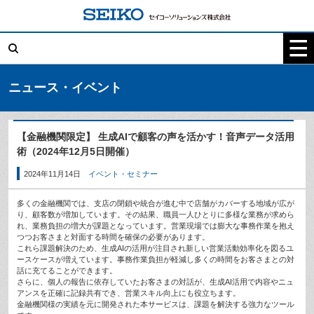
コ
ン
テ
検
ン
索:
ツ
へ
ス
キ
ニュース・イベント
ッ
プ
【金融機関限定】 生成AIで顧客の声を活かす！音声データ活用
術（2024年12月5日開催）
2024年11月14日
イベント・セミナー
多くの金融機関では、支店の閉鎖や統合が進む中で店舗がカバーする地域が広が
り、顧客数が増加しています。その結果、職員一人ひとりに多様な業務が求めら
れ、業務負担の増大が課題となっています。営業現場では膨大な事務作業を抱え
つつお客さまと対面する時間を確保の必要があります。
これら課題解決のため、生成AIの活用が注目され新しい営業活動効率化を図るユ
ースケースが増えています。事務作業負担が軽減し多くの時間をお客さまとの対
話に充てることができます。
さらに、個人の報告に依存していたお客さまの対話が、生成AI活用で内容やニュ
アンスを正確に記録共有でき、営業スキル向上にも役立ちます。
金融機関様の実績を元に開発された本サービスは、課題を解決する強力なツール