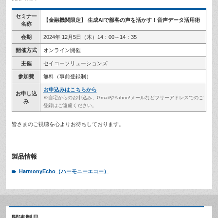
セミナー
【金融機関限定】 生成AIで顧客の声を活かす！音声データ活用術
名称
会期
2024年 12月5
日（木
）14：00～14：35
開催方式
オンライン開催
主催
セイコーソリューションズ
参加費
無料（事前登録制）
お申込みはこちらから
お申し込
※自宅からのお申込み、GmailやYahoo!メールなどフリーアドレスでのご
み
登録はご遠慮ください。
皆さまのご視聴を心よりお待ちしております。
製品情報
HarmonyEcho（ハーモニーエコー）