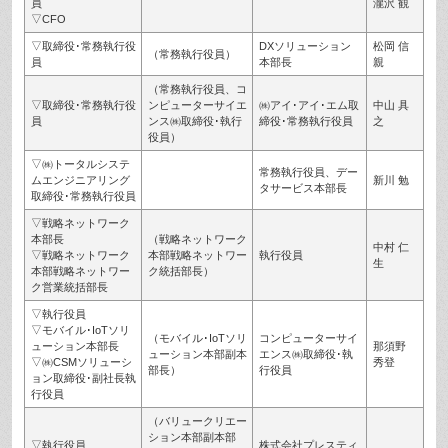
員
瀧沢 観
▽CFO
▽取締役･常務執行役
DXソリューション
松岡 信
（常務執行役員）
員
本部長
親
（常務執行役員、コ
▽取締役･常務執行役
ンピューターサイエ
㈱アイ･アイ･エム取
中山 具
員
ンス㈱取締役･執行
締役･常務執行役員
之
役員）
▽㈱トータルシステ
常務執行役員、デー
ムエンジニアリング
新川 勉
タサービス本部長
取締役･常務執行役員
▽戦略ネットワーク
本部長
（戦略ネットワーク
中村 仁
▽戦略ネットワーク
本部戦略ネットワー
執行役員
生
本部戦略ネットワー
ク統括部長）
ク営業統括部長
▽執行役員
▽モバイル･IoTソリ
（モバイル･IoTソリ
コンピューターサイ
ューション本部長
那須野
ューション本部副本
エンス㈱取締役･執
▽㈱CSMソリューシ
秀登
部長）
行役員
ョン取締役･副社長執
行役員
（バリュークリエー
ション本部副本部
▽執行役員
株式会社プレスティ