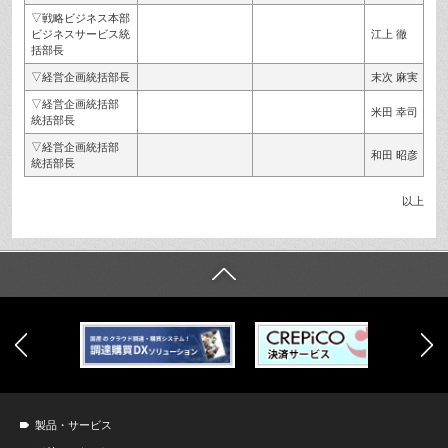
▽戦略ビジネス本部
ビジネスサービス統
江上 徹
括部長
▽経営企画統括部長
末次 麻実
▽経営企画統括部
米田 幸司
統括部長
▽経営企画統括部
和田 昭彦
統括部長
以上
製品・サービス