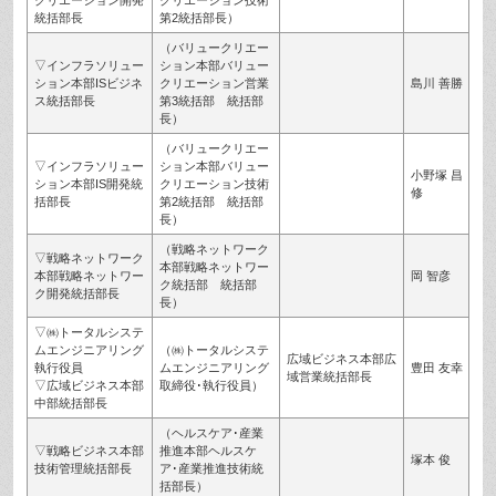
統括部長
第2統括部長）
（バリュークリエー
▽インフラソリュー
ション本部バリュー
ション本部ISビジネ
クリエーション営業
島川 善勝
ス統括部長
第3統括部 統括部
長）
（バリュークリエー
▽インフラソリュー
ション本部バリュー
小野塚 昌
ション本部IS開発統
クリエーション技術
修
括部長
第2統括部 統括部
長）
（戦略ネットワーク
▽戦略ネットワーク
本部戦略ネットワー
本部戦略ネットワー
岡 智彦
ク統括部 統括部
ク開発統括部長
長）
▽㈱トータルシステ
ムエンジニアリング
（㈱トータルシステ
広域ビジネス本部広
執行役員
ムエンジニアリング
豊田 友幸
域営業統括部長
▽広域ビジネス本部
取締役･執行役員）
中部統括部長
（ヘルスケア･産業
▽戦略ビジネス本部
推進本部ヘルスケ
塚本 俊
技術管理統括部長
ア･産業推進技術統
括部長）