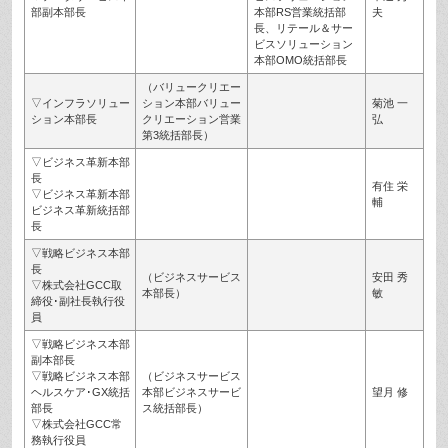
部副本部長
本部RS営業統括部
夫
長、リテール＆サー
ビスソリューション
本部OMO統括部長
（バリュークリエー
▽インフラソリュー
ション本部バリュー
菊池 一
ション本部長
クリエーション営業
弘
第3統括部長）
▽ビジネス革新本部
長
有住 栄
▽ビジネス革新本部
輔
ビジネス革新統括部
長
▽戦略ビジネス本部
長
（ビジネスサービス
安田 秀
▽株式会社GCC取
本部長）
敏
締役･副社長執行役
員
▽戦略ビジネス本部
副本部長
▽戦略ビジネス本部
（ビジネスサービス
ヘルスケア･GX統括
本部ビジネスサービ
望月 修
部長
ス統括部長）
▽株式会社GCC常
務執行役員