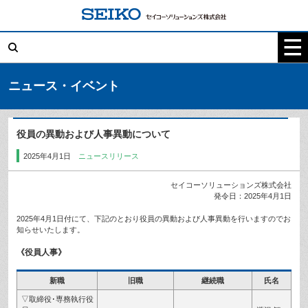
コ
ン
テ
検
ン
索:
ツ
へ
ス
キ
ニュース・イベント
ッ
プ
役員の異動および人事異動について
2025年4月1日
ニュースリリース
セイコーソリューションズ株式会社
発令日：2025年4月1日
2025年4月1日付にて、下記のとおり役員の異動および人事異動を行いますのでお
知らせいたします。
《役員人事》
新職
旧職
継続職
氏名
▽取締役･専務執行役