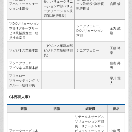
長、バリュークリエ
▽バリュークリエー
ージ取締役･副社長
宮田 暢
ーション本部バリュ
ション本部長
執行役員
ークリエーション技
術第1統括部長）
▽DXソリューション
シニアフェロー、
本部ITグループサー
金丸 誠
DXソリューション
ビス統括推進室 統
剛
本部
括推進室長
（ビジネス革新本部
工藤 裕
▽ビジネス革新本部
ビジネス革新統括部
シニアフェロー
章
長）
▽シニアフェロー
住友 邦
▽ビジネス革新本部
男
▽フェロー
早川 雅
▽マーケティング･リ
人
クルート統括部長
《本部長人事》
新職
旧職
継続職
氏名
リテール＆サービス
ソリューション本部
長、リテール＆サー
▽データサービス本
ビスソリューション
中迫 秀