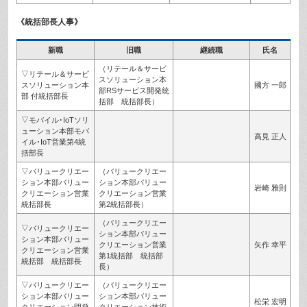
《統括部長人事》
新職
旧職
継続職
氏名
（リテール＆サービ
▽リテール＆サービ
スソリューション本
スソリューション本
國方 一郎
部RSサービス開発統
部 付統括部長
括部 統括部長）
▽モバイル･IoTソリ
ューション本部モバ
高見 正人
イル･IoT営業第4統
括部長
▽バリュークリエー
（バリュークリエー
ション本部バリュー
ション本部バリュー
岩崎 雅則
クリエーション営業
クリエーション営業
統括部長
第2統括部長）
（バリュークリエー
▽バリュークリエー
ション本部バリュー
ション本部バリュー
クリエーション営業
矢作 幸平
クリエーション営業
第1統括部 統括部
統括部 統括部長
長）
▽バリュークリエー
（バリュークリエー
ション本部バリュー
ション本部バリュー
松栄 宏明
クリエーション開発
クリエーション技術