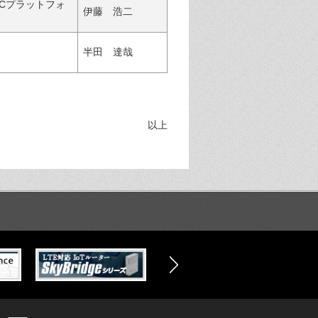
ECプラットフォ
伊藤 浩二
半田 達哉
以上