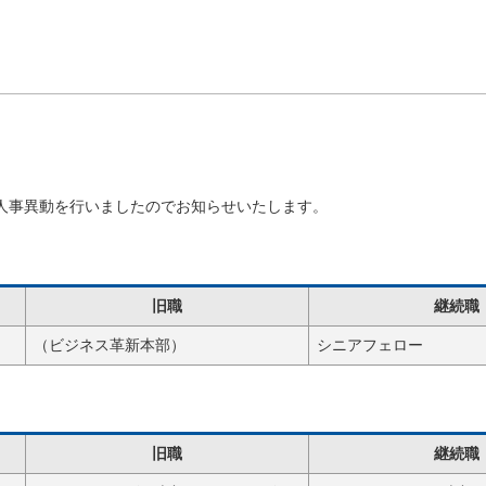
おり人事異動を行いましたのでお知らせいたします。
旧職
継続職
（ビジネス革新本部）
シニアフェロー
旧職
継続職