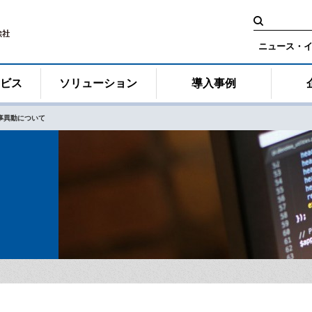
検
索:
ニュース・
ービス
ソリューション
導入事例
事異動について