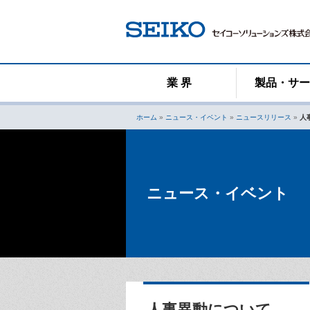
コ
ン
テ
ン
ツ
へ
業 界
製品・サ
ス
キ
ホーム
»
ニュース・イベント
»
ニュースリリース
»
人
ッ
プ
ニュース・イベント
人事異動について