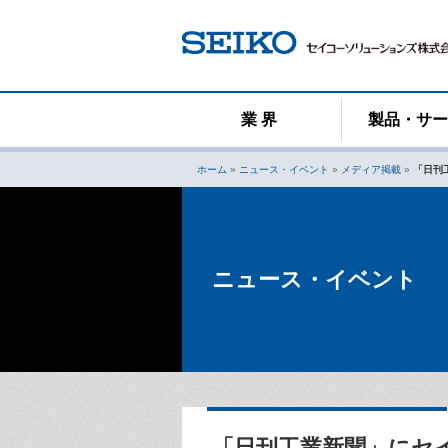
コ
ン
テ
ン
ツ
へ
業 界
製品・サ
ス
キ
ホーム
»
ニュース・イベント
»
メディア掲載
»
「日刊
ッ
プ
ニュース・イベント
「日刊工業新聞」にセ