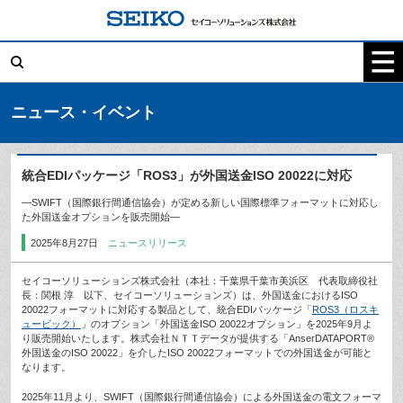
コ
ン
テ
検
ン
索:
ツ
へ
ス
キ
ニュース・イベント
ッ
プ
統合EDIパッケージ「ROS3」が外国送金ISO 20022に対応
―SWIFT（国際銀行間通信協会）が定める新しい国際標準フォーマットに対応し
た外国送金オプションを販売開始―
2025年8月27日
ニュースリリース
セイコーソリューションズ株式会社（本社：千葉県千葉市美浜区 代表取締役社
長：関根 淳 以下、セイコーソリューションズ）は、外国送金におけるISO
20022フォーマットに対応する製品として、統合EDIパッケージ「
ROS3（ロスキ
ュービック）
」のオプション「外国送金ISO 20022オプション」を2025年9月よ
り販売開始いたします。株式会社ＮＴＴデータが提供する「AnserDATAPORT®
外国送金のISO 20022」を介したISO 20022フォーマットでの外国送金が可能と
なります。
2025年11月より、SWIFT（国際銀行間通信協会）による外国送金の電文フォーマ