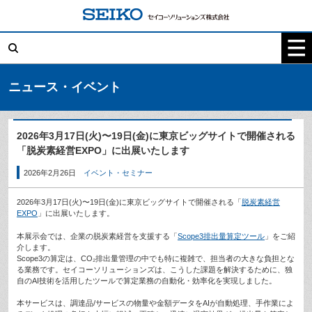
コ
ン
テ
検
ン
索:
ツ
へ
ス
キ
ニュース・イベント
ッ
プ
2026年3月17日(火)〜19日(金)に東京ビッグサイトで開催される
「脱炭素経営EXPO」に出展いたします
2026年2月26日
イベント・セミナー
2026年3月17日(火)〜19日(金)に東京ビッグサイトで開催される「
脱炭素経営
EXPO
」に出展いたします。
本展示会では、企業の脱炭素経営を支援する「
Scope3排出量算定ツール
」をご紹
介します。
Scope3の算定は、CO₂排出量管理の中でも特に複雑で、担当者の大きな負担とな
る業務です。セイコーソリューションズは、こうした課題を解決するために、独
自のAI技術を活用したツールで算定業務の自動化・効率化を実現しました。
本サービスは、調達品/サービスの物量や金額データをAIが自動処理、手作業によ