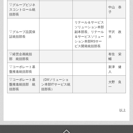
▽グループビジネ
中山 恭
スコントロール統
子
括部長
リテール＆サービス
ソリューション本部
▽グループ品質保
副本部長、リテール
平沢 政
証統括部長
＆サービスソリュー
夫
ション本部RSサー
ビス開発統括部長
▽経営企画統括
有住 栄
部 統括部長
輔
▽コーポレート基
新津 健
盤推進統括部長
人
▽コーポレート基
（DXソリューショ
大野 良
盤推進統括部 統
ン本部ITサービス統
一
括部長
括部長）
以上