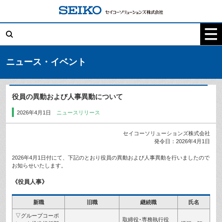
コ
ン
テ
検
ン
索:
ツ
へ
ス
キ
ニュース・イベント
ッ
プ
役員の異動および人事異動について
2026年4月1日
ニュースリリース
セイコーソリューションズ株式会社
発令日：2026年4月1日
2026年4月1日付にて、下記のとおり役員の異動および人事異動を行いましたので
お知らせいたします。
《役員人事》
新職
旧職
継続職
氏名
▽グループコーポ
取締役･専務執行役