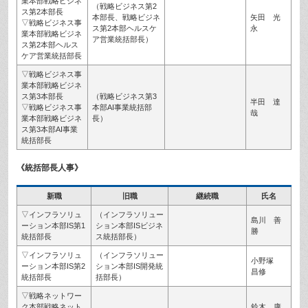
業本部戦略ビジネ
（戦略ビジネス第2
ス第2本部長
本部長、戦略ビジネ
矢田 光
▽戦略ビジネス事
ス第2本部ヘルスケ
永
業本部戦略ビジネ
ア営業統括部長）
ス第2本部ヘルス
ケア営業統括部長
▽戦略ビジネス事
業本部戦略ビジネ
ス第3本部長
（戦略ビジネス第3
半田 達
▽戦略ビジネス事
本部AI事業統括部
哉
業本部戦略ビジネ
長）
ス第3本部AI事業
統括部長
《統括部長人事》
新職
旧職
継続職
氏名
▽インフラソリュ
（インフラソリュー
島川 善
ーション本部IS第1
ション本部ISビジネ
勝
統括部長
ス統括部長）
▽インフラソリュ
（インフラソリュー
小野塚
ーション本部IS第2
ション本部IS開発統
昌修
統括部長
括部長）
▽戦略ネットワー
ク本部戦略ネット
鈴木 康