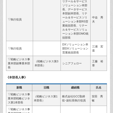
リテール＆サービス
ソリューション本部
長、データサービス
本部副本部長、リテ
ール＆サービスソリ
中迫 秀
▽執行役員
ューション本部RS営
夫
業統括部長、リテー
ル＆サービスソリュ
ーション本部OMO統
括部長
DXソリューション本
三浦 宏
▽執行役員
部DXソリューション
道
営業統括部長
▽戦略ビジネス事
（戦略ビジネス第3
工藤 裕
業本部副事業本部
シニアフェロー
本部長）
章
長
《本部長人事》
新職
旧職
継続職
氏名
▽戦略ビジネス事
（戦略ビジネス第1
株式会社GCC取締
安田 秀
業本部戦略ビジネ
本部長）
役･副社長執行役員
敏
ス第1本部長
▽戦略ビジネス事