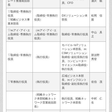
レート推進統括部
瀧沢 観
員、CFO
長
▽取締役･専務執行
役員
（取締役･常務執行
DXソリューション本
松岡 信
▽戦略ビジネス事
役員）
部長
親
業本部長
▽㈱アイ･アイ･エ
（㈱アイ･アイ･エ
中山 具
ム取締役･専務執行
ム取締役･常務執行
取締役･常務執行役員
之
役員
役員）
モバイル･IoTソリュ
ーション本部長、㈱
CSMソリューション
▽取締役･常務執行
那須野
（執行役員）
取締役･副社長執行役
役員
秀登
員、コンピューター
サイエンス㈱取締役･
執行役員
広域ビジネス本部
長、㈱インフロント
▽常務執行役員
（執行役員）
佐伯 茂
取締役･副社長執行役
員
（戦略ネットワー
ク本部戦略ネット
執行役員、戦略ネッ
中村 仁
ワーク営業統括部
トワーク本部長
生
長）