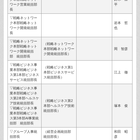
ワーク営業統括部
平
長
▽戦略ネットワー
ク本部戦略ネット
岩本 哲
ワーク開発統括部
也
長
▽戦略ネットワー
（戦略ネットワーク
ク本部戦略ネット
本部戦略ネットワー
岡 智彦
ワーク開発統括
ク開発統括部長）
部 統括部長
▽戦略ビジネス事
（戦略ビジネス第1
業本部戦略ビジネ
本部ビジネスサービ
江上 徹
ス第1本部ビジネス
ス統括部長）
サービス統括部長
▽戦略ビジネス事
業本部戦略ビジネ
ス第2本部ヘルスケ
（戦略ビジネス第2
ア技術統括部長
本部ヘルスケア技術
塚本 俊
▽戦略ビジネス事
統括部長）
業本部戦略ビジネ
ス第3本部AI事業統
括部 統括部長
▽グループ人事統
（経営企画統括部
和田 昭
括部長
統括部長）
彦