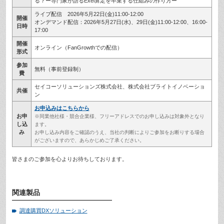
る？ー専門家が語るExel算定を卒業する仕組みの作り方ー
ライブ配信 2026年5月22日(金)11:00-12:00
開催
オンデマンド配信：2026年5月27日(水)、29日(金)11:00-12:00、16:00-
日時
17:00
開催
オンライン（FanGrowthでの配信）
形式
参加
無料（事前登録制）
費
セイコーソリューションズ株式会社、株式会社ブライトイノベーショ
共催
ン
お申込みはこちらから
お申
※同業他社様・競合企業様、フリーアドレスでのお申し込みは対象外となり
し込
ます。
み
お申し込み内容をご確認のうえ、当社の判断によりご参加をお断りする場合
がございますので、あらかじめご了承ください。
皆さまのご参加を心よりお待ちしております。
関連製品
調達購買DXソリューション