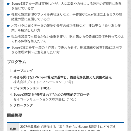
Scope3算定を一度は実施したが、大な工数や力技による運用の継続性に限界
を感じている方
複雑な数式管理やファイル先祖返りなど、手作業やExcel管理によるミスや精
緻化の壁に直面している方
バラバラに届くデータの確認や毎年の修正依頼など、非効率な「繰り返し作
業」を解消したい方
担当者変更でも揺るがない基盤を作り、取引先からの要請に自信を持って応え
られる体制を整えたい方
Scope3算定を年一度の「作業」で終わらせず、削減施策や経営判断に活用で
きる管理体制へと進化させたい方
プログラム
オープニング
今さら聞けないScope3算定の基本と、義務化を見据えた実務の論点
株式会社ブライトイノベーション（15分）
ディスカッション（20分）
Scope3算定を“毎年まわす”ための現実的アプローチ
セイコーソリューションズ株式会社（15分）
クロージング
開催概要
2027年義務化で増加する「取引先からのScope 3調査亅にどう応え
名称