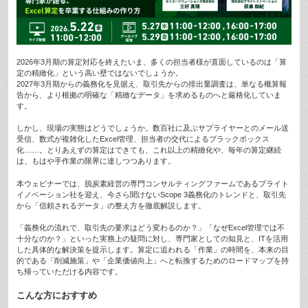
2026年3月期の算定対応を終えたいま、多くの担当者様が直面しているのは「算
定の精緻化」という高い壁ではないでしょうか。
2027年3月期からの義務化を見据え、取引先からの排出量調査は、単なる概算報
告から、より根拠の明確な「精緻なデータ」を求めるものへと厳格化していま
す。
しかし、現場の実態はどうでしょうか。数百社に及ぶサプライヤーとのメール送
受信、数式が複雑化したExcel管理、担当者の交代によるブラックボックス
化……。とりあえずの算定はできても、これ以上の精緻化や、毎年の算定継続
は、もはや手作業の限界に達しつつあります。
本ウェビナーでは、脱炭素経営の専門コンサルティングファームであるブライト
イノベーション社を迎え、今さら聞けないScope 3義務化のトレンドと、取引先
から「信頼されるデータ」の整え方を徹底解説します。
「義務化の流れで、取引先の要求はどう変わるのか？」「なぜExcel管理では不
十分なのか？」といった実務上の疑問に対し、専門家としての知見と、ITを活用
した具体的な解決策を提示します。算定に追われる「作業」の時間を、本来の目
的である「削減施策」や「企業価値向上」へと転換するためのロードマップを持
ち帰っていただける内容です。
こんな方におすすめ