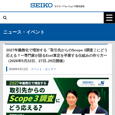
コ
ン
テ
検
ン
索:
ツ
へ
ス
キ
ニュース・イベント
ッ
プ
2027年義務化で増加する「取引先からのScope 3調査亅にどう
応える？ー専門家が語るExel算定を卒業する仕組みの作り方ー
（2026年5月22日、27日､29日開催）
2026年5月11日
イベント・セミナー