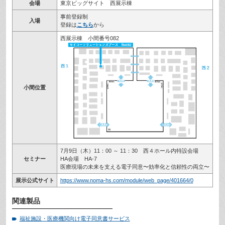
会場
東京ビッグサイト 西展示棟
事前登録制
入場
登録は
こちら
から
西展示棟 小間番号082
小間位置
7月9日（木）11：00 ～ 11：30 西４ホール内特設会場
セミナー
HA会場 HA-7
医療現場の未来を支える電子同意〜効率化と信頼性の両立〜
展示公式サイト
https://www.noma-hs.com/module/web_page/401664/0
関連製品
福祉施設・医療機関向け電子同意書サービス