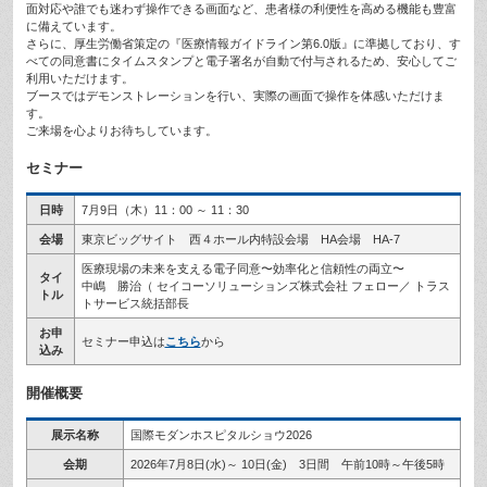
面対応や誰でも迷わず操作できる画面など、患者様の利便性を高める機能も豊富
に備えています。
さらに、厚生労働省策定の『医療情報ガイドライン第6.0版』に準拠しており、す
べての同意書にタイムスタンプと電子署名が自動で付与されるため、安心してご
利用いただけます。
ブースではデモンストレーションを行い、実際の画面で操作を体感いただけま
す。
ご来場を心よりお待ちしています。
セミナー
日時
7月9日（木）11：00 ～ 11：30
会場
東京ビッグサイト 西４ホール内特設会場 HA会場 HA-7
医療現場の未来を支える電子同意〜効率化と信頼性の両立〜
タイ
中嶋 勝治（ セイコーソリューションズ株式会社 フェロー／ トラス
トル
トサービス統括部長
お申
セミナー申込は
こちら
から
込み
開催概要
展示名称
国際モダンホスピタルショウ2026
会期
2026年7月8日(水)～ 10日(金) 3日間 午前10時～午後5時