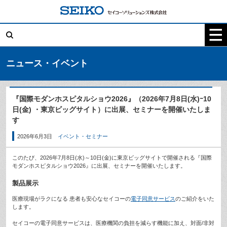
コ
ン
テ
検
ン
索:
ツ
へ
ス
キ
ニュース・イベント
ッ
プ
『国際モダンホスピタルショウ2026』（2026年7月8日(水)ｰ10
日(金) ・東京ビッグサイト）に出展、セミナーを開催いたしま
す
2026年6月3日
イベント・セミナー
このたび、2026年7月8日(水)～10日(金)に東京ビッグサイトで開催される『国際
モダンホスピタルショウ2026』に出展、セミナーを開催いたします。
製品展示
医療現場がラクになる 患者も安心なセイコーの
電子同意サービス
のご紹介をいた
します。
セイコーの電子同意サービスは、医療機関の負担を減らす機能に加え、対面/非対