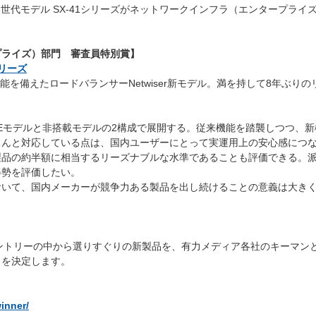
」の次世代モデル SX-41シリーズがネットワークインフラ（エンタープラ
プライズ）部門 審査員特別賞】
シリーズ
能を備えたロードバランサーNetwiser新モデル。満を持して8年ぶり
bEモデルと非搭載モデルの2構成で展開する。従来機能を踏襲しつつ、
んと対応している点は、国内ユーザーにとって実運用上の安心感につなが
製品の約半額に相当するリーズナブルな水準であることも評価できる。
姿勢を評価したい。
おいて、国内メーカーが競争力ある製品を出し続けることの意義は大き
くのエントリーの中から選りすぐりの新製品を、有力メディア各社のキーマ
」を決定します。
winner/