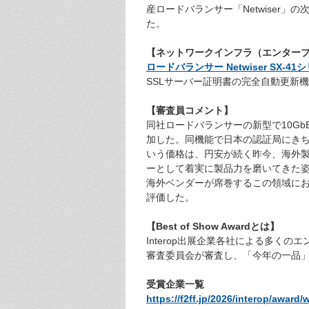
産ロードバランサー「Netwiser
た。
【ネットワークインフラ（エンター
ロードバランサー Netwiser SX-41
SSLサーバー証明書の完全自動更新機
【審査員コメント】
同社ロードバランサーの新型で10G
加した。同機能で日本の認証局にきち
いう価格は、円安が続く昨今、海外
ーとして着実に製品力を磨いてきた
海外ベンダーが席巻するこの領域に
評価した。
【Best of Show Awardとは】
Interop出展企業各社による多
審査委員会が審査し、「今年の一品
受賞企業一覧
https://f2ff.jp/2026/interop/award/