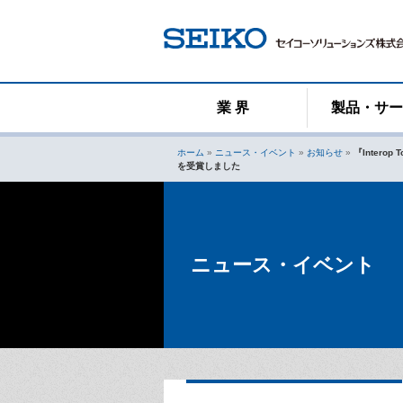
コ
ン
テ
ン
ツ
へ
業 界
製品・サ
ス
キ
ホーム
»
ニュース・イベント
»
お知らせ
»
『Intero
ッ
を受賞しました
プ
ニュース・イベント