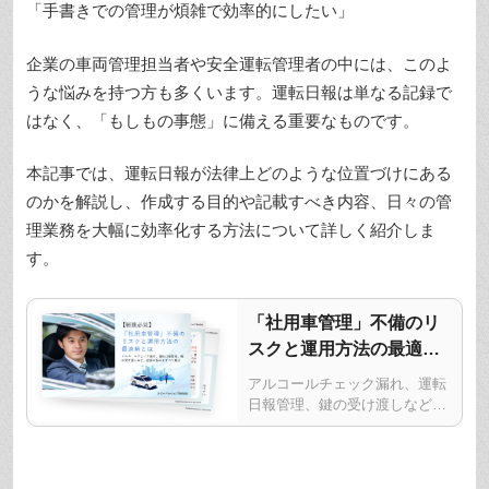
「手書きでの管理が煩雑で効率的にしたい」
企業の車両管理担当者や安全運転管理者の中には、このよ
うな悩みを持つ方も多くいます。運転日報は単なる記録で
はなく、「もしもの事態」に備える重要なものです。
本記事では、運転日報が法律上どのような位置づけにある
のかを解説し、作成する目的や記載すべき内容、日々の管
理業務を大幅に効率化する方法について詳しく紹介しま
す。
「社用車管理」不備のリ
スクと運用方法の最適解
とは」資料無料ダウンロ
アルコールチェック漏れ、運転
ード
日報管理、鍵の受け渡しなど、
総務の悩みをすべて解決