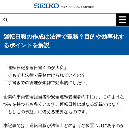
コ
ン
テ
検
ン
索:
ツ
へ
ス
キ
運転日報の作成は法律で義務？目的や効率化す
ッ
プ
るポイントを解説
「運転日報を毎日書くのが大変」
「そもそも法律で義務付けられているの？」
「手書きでの管理が煩雑で効率的にしたい」
企業の車両管理担当者や安全運転管理者の中には、このような
悩みを持つ方も多くいます。運転日報は単なる記録ではなく、
「もしもの事態」に備える重要なものです。
本記事では、運転日報が法律上どのような位置づけにあるのか