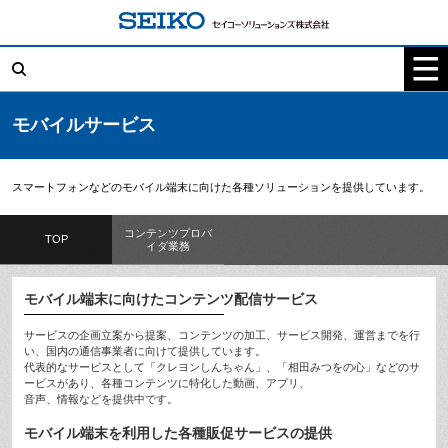
コ
ン
テ
検
ン
索:
ツ
へ
ス
キ
モバイルサービス
ッ
プ
スマートフォンなどのモバイル端末に向けた各種ソリューションを提供しています。
コンテンツプロバ
TOP
イダ業務
モバイル端末に向けたコンテンツ配信サービス
サービスの企画立案から提案、コンテンツの加工、サービス開発、運営までを行
い、国内の通信事業者に向けて提供しています。
代表的なサービスとして「クレヨンしんちゃん」、「相田みつをの心」などのサ
ービスがあり、各種コンテンツに特化した動画、アプリ、
音声、情報などを提供中です。
モバイル端末を利用した各種販促サービスの提供