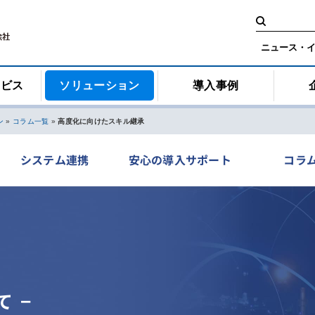
検
索:
ニュース・
ービス
ソリューション
導入事例
ン
»
コラム一覧
»
高度化に向けたスキル継承
システム連携
安心の導入サポート
コラ
 −