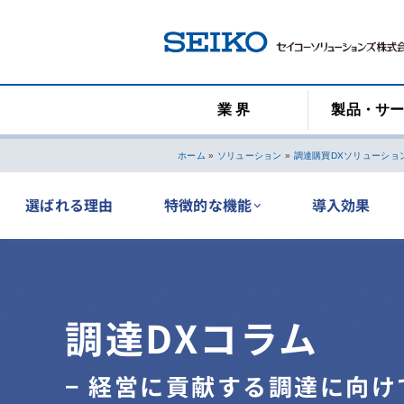
コ
ン
テ
ン
ツ
業 界
製品・サ
へ
ス
キ
ホーム
»
ソリューション
»
調達購買DXソリューショ
ッ
プ
選ばれる理由
特徴的な機能
導入効果
調達DXコラム
− 経営に貢献する調達に向けて