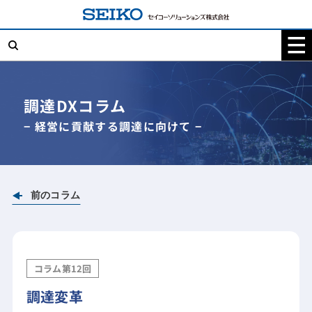
コ
ン
テ
検
ン
索:
ツ
へ
ス
キ
調達DXコラム
ッ
プ
− 経営に貢献する調達に向けて −
前のコラム
コラム第12回
調達変革