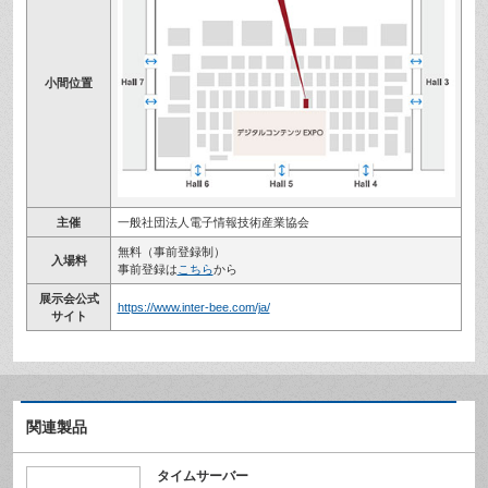
小間位置
主催
一般社団法人電子情報技術産業協会
無料（事前登録制）
入場料
事前登録は
こちら
から
展示会公式
https://www.inter-bee.com/ja/
サイト
関連製品
タイムサーバー