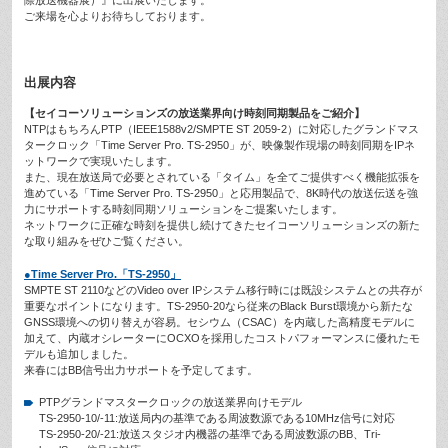
際放送機器展）』に出展いたします。
ご来場を心よりお待ちしております。
出展内容
【セイコーソリューションズの放送業界向け時刻同期製品をご紹介】
NTPはもちろんPTP（IEEE1588v2/SMPTE ST 2059-2）に対応したグランドマス
タークロック「Time Server Pro. TS-2950」が、映像製作現場の時刻同期をIPネ
ットワークで実現いたします。
また、現在放送局で必要とされている「タイム」を全てご提供すべく機能拡張を
進めている「Time Server Pro. TS-2950」と応用製品で、8K時代の放送伝送を強
力にサポートする時刻同期ソリューションをご提案いたします。
ネットワークに正確な時刻を提供し続けてきたセイコーソリューションズの新た
な取り組みをぜひご覧ください。
●Time Server Pro.「TS-2950」
SMPTE ST 2110などのVideo over IPシステム移行時には既設システムとの共存が
重要なポイントになります。TS-2950-20なら従来のBlack Burst環境から新たな
GNSS環境への切り替えが容易。セシウム（CSAC）を内蔵した高精度モデルに
加えて、内蔵オシレーターにOCXOを採用したコストパフォーマンスに優れたモ
デルも追加しました。
来春にはBB信号出力サポートを予定してます。
PTPグランドマスタークロックの放送業界向けモデル
TS-2950-10/-11:放送局内の基準である周波数源である10MHz信号に対応
TS-2950-20/-21:放送スタジオ内機器の基準である周波数源のBB、Tri-