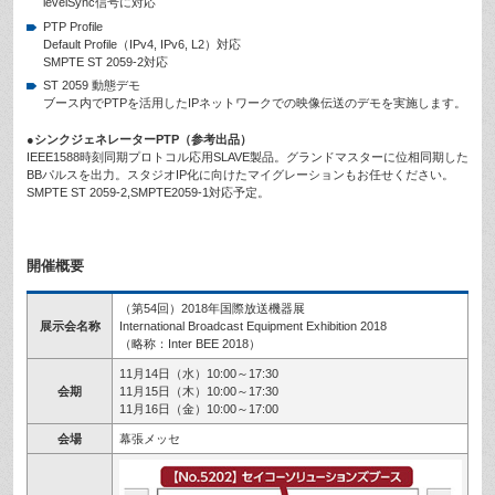
levelSync信号に対応
PTP Profile
Default Profile（IPv4, IPv6, L2）対応
SMPTE ST 2059-2対応
ST 2059 動態デモ
ブース内でPTPを活用したIPネットワークでの映像伝送のデモを実施します。
●シンクジェネレーターPTP（参考出品）
IEEE1588時刻同期プロトコル応用SLAVE製品。グランドマスターに位相同期した
BBパルスを出力。スタジオIP化に向けたマイグレーションもお任せください。
SMPTE ST 2059-2,SMPTE2059-1対応予定。
開催概要
（第54回）2018年国際放送機器展
展示会名称
International Broadcast Equipment Exhibition 2018
（略称：Inter BEE 2018）
11月14日（水）10:00～17:30
会期
11月15日（木）10:00～17:30
11月16日（金）10:00～17:00
会場
幕張メッセ