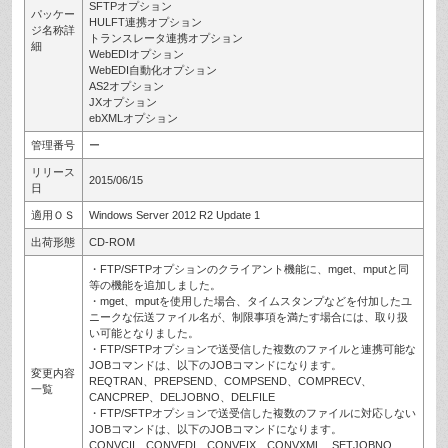
SFTPオプション
パッケー
HULFT連携オプション
ジ名称詳
トランスレータ連携オプション
細
WebEDIオプション
WebEDI自動化オプション
AS2オプション
JXオプション
ebXMLオプション
管理番号
ー
リリース
2015/06/15
日
適用ＯＳ
Windows Server 2012 R2 Update 1
出荷形態
CD-ROM
・FTP/SFTPオプションのクライアント機能に、mget、mputと同
等の機能を追加しました。
・mget、mputを使用した場合、タイムスタンプなどを付加したユ
ニークな伝送ファイル名が、制限事項を満たす場合には、取り扱
い可能となりました。
・FTP/SFTPオプションで送受信した複数のファイルと連携可能な
JOBコマンドは、以下のJOBコマンドになります。
変更内容
REQTRAN、PREPSEND、COMPSEND、COMPRECV、
一覧
CANCPREP、DELJOBNO、DELFILE
・FTP/SFTPオプションで送受信した複数のファイルに対応しない
JOBコマンドは、以下のJOBコマンドになります。
CONVCII、CONVEDI、CONVFIX、CONVXML、SETJOBNO、