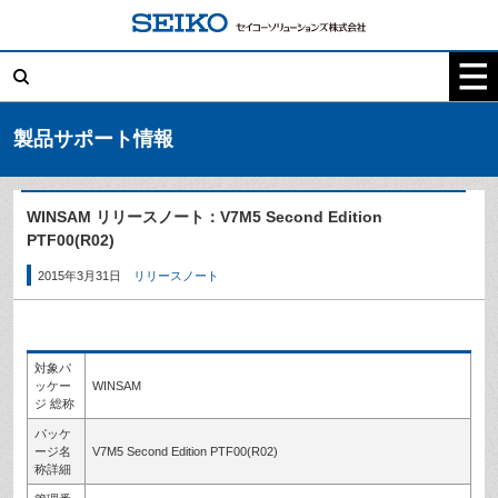
コ
ン
テ
検
ン
索:
ツ
へ
ス
キ
製品サポート情報
ッ
プ
WINSAM リリースノート：V7M5 Second Edition
PTF00(R02)
2015年3月31日
リリースノート
対象パ
ッケー
WINSAM
ジ 総称
パッケ
ージ名
V7M5 Second Edition PTF00(R02)
称詳細