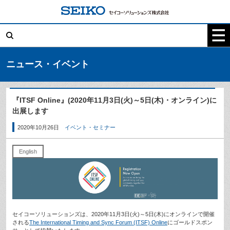
コ
ン
テ
検
ン
索:
ツ
へ
ス
キ
ニュース・イベント
ッ
プ
『ITSF Online』(2020年11月3日(火)～5日(木)・オンライン)に
出展します
2020年10月26日
イベント・セミナー
English
セイコーソリューションズは、2020年11月3日(火)～5日(木)にオンラインで開催
される
The International Timing and Sync Forum (ITSF) Online
にゴールドスポン