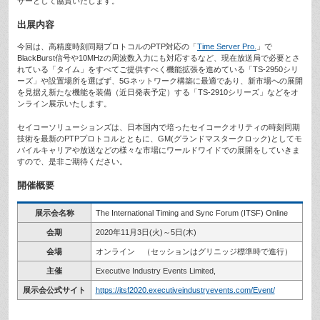
サーとして協賛いたします。
出展内容
今回は、高精度時刻同期プロトコルのPTP対応の「
Time Server Pro.
」で
BlackBurst信号や10MHzの周波数入力にも対応するなど、現在放送局で必要とさ
れている「タイム」をすべてご提供すべく機能拡張を進めている「TS-2950シリ
ーズ」や設置場所を選ばず、5Gネットワーク構築に最適であり、新市場への展開
を見据え新たな機能を装備（近日発表予定）する「TS-2910シリーズ」などをオ
ンライン展示いたします。
セイコーソリューションズは、日本国内で培ったセイコークオリティの時刻同期
技術を最新のPTPプロトコルとともに、GM(グランドマスタークロック)としてモ
バイルキャリアや放送などの様々な市場にワールドワイドでの展開をしていきま
すので、是非ご期待ください。
開催概要
展示会名称
The International Timing and Sync Forum (ITSF) Online
会期
2020年11月3日(火)～5日(木)
会場
オンライン （セッションはグリニッジ標準時で進行）
主催
Executive Industry Events Limited,
展示会公式サイト
https://itsf2020.executiveindustryevents.com/Event/