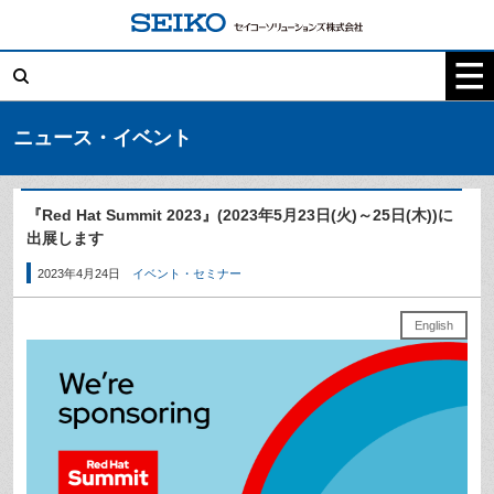
コ
ン
テ
検
ン
索:
ツ
へ
ス
キ
ニュース・イベント
ッ
プ
『Red Hat Summit 2023』(2023年5月23日(火)～25日(木))に
出展します
2023年4月24日
イベント・セミナー
English