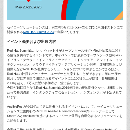
セイコーソリューションズは、2023年5月23日(火)～25日(木)に米国ボストンにて
開催される
Red Hat Summit 2023
に出展いたします。
イベント概要および出展内容
Red Hat Summitは、レッドハット社がオープンソース技術やRed Hat製品に関す
る情報を共有するイベントです。本イベントでは最新のオープンソース技術やハ
イブリッドクラウド・インフラストラクチャ、ミドルウェア、アジャイル・イン
テグレーション、クラウドネイティブ・アプリケーション開発、運用管理および
自動化などRed Hatが提供するソリューションについて学ぶことができるほか、
Red Hatの社員やパートナー、ユーザーと交流することができます。年に一度米
国および世界各国で開催される本イベントには100社以上が協賛、参加組織は
2000を超え、1万人に近い参加者が一堂に会します。
今回が19回目となるRed Hat Summitは2019年以来の現地開催となり、3日間にわ
たって基調講演、インタラクティブなセッション、ハンズオンラボが予定されて
います。
AnsibleFestが今回初めて共に開催される本イベントにおいて、セイコーソリュー
ションズは国内初のRed Hat Ansible AutomationPlatformのパートナーとして
SmartCSとAnsibleの連携によるネットワーク運用を自動化するソリューションを
ご紹介します。
会期終了後には出展内容をレッドハット社が提供するVirtual Content Hubにてご