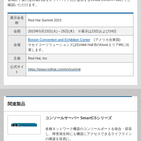
確認いただけます。
展示会名
Red Hat Summit 2023
称
会期
2023年5月23日(火)～25日(木) ※展示は23日および24日
Boston Convention and Exhibition Center
(アメリカ合衆国)
会場
※セイコーソリューションズはExhibit Hall BのKioskエリア#8に出
展します。
主催
Red Hat, Inc
公式サイ
https://www.redhat.com/en/summit
ト
関連製品
コンソールサーバー SmartCSシリーズ
各種ネットワーク機器のコンソールポートを統合・収容
し、障害発生時にも機器にアクセスできるライフライン
の構築を容易に。