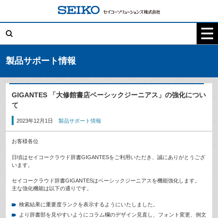
コ
ン
テ
検
ン
索:
ツ
へ
ス
キ
製品サポート情報
ッ
プ
GIGANTES 「大修館書店ベーシックジーニアス」の強化につい
て
2023年12月1日
製品サポート情報
お客様各位
日頃はセイコークラウド辞書GIGANTESをご利用いただき、誠にありがとうござ
います。
セイコークラウド辞書GIGANTESはベーシックジーニアスを機能強化します。
主な強化機能は以下の通りです。
検索結果に重要度ランクを表示するようにいたしました。
より辞書部を見やすいようにコラム欄のデザイン見直し、フォント変更、例文