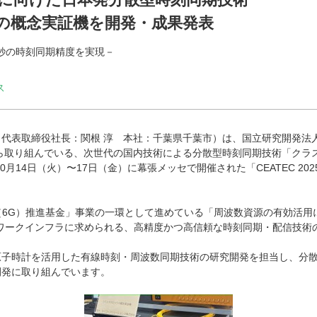
の概念実証機を開発・成果発表
ノ秒の時刻同期精度を実現－
ス
代表取締役社長：関根 淳 本社：千葉県千葉市）は、国立研究開発法人
から取り組んでいる、次世代の国内技術による分散型時刻同期技術「クラ
0月14日（火）〜17日（金）に幕張メッセで開催された「CEATEC 20
5G（6G）推進基金」事業の一環として進めている「周波数資源の有効活
ワークインフラに求められる、高精度かつ高信頼な時刻同期・配信技術
原子時計を活用した有線時刻・周波数同期技術の研究開発を担当し、分
開発に取り組んでいます。