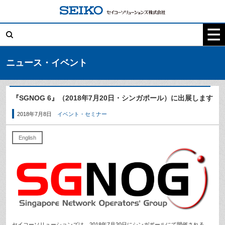
コ
ン
テ
検
ン
索:
ツ
へ
ス
キ
ニュース・イベント
ッ
プ
『SGNOG 6』（2018年7月20日・シンガポール）に出展します
2018年7月8日
イベント・セミナー
English
セイコーソリューションズは、2018年7月20日にシンガポールにて開催される