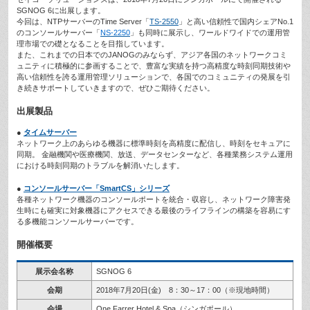
SGNOG 6に出展します。
今回は、NTPサーバーのTime Server「
TS-2550
」と高い信頼性で国内シェアNo.1
のコンソールサーバー「
NS-2250
」も同時に展示し、ワールドワイドでの運用管
理市場での礎となることを目指しています。
また、これまでの日本でのJANOGのみならず、アジア各国のネットワークコミ
ュニティに積極的に参画することで、豊富な実績を持つ高精度な時刻同期技術や
高い信頼性を誇る運用管理ソリューションで、各国でのコミュニティの発展を引
き続きサポートしていきますので、ぜひご期待ください。
出展製品
●
タイムサーバー
ネットワーク上のあらゆる機器に標準時刻を高精度に配信し、時刻をセキュアに
同期。 金融機関や医療機関、放送、データセンターなど、各種業務システム運用
における時刻同期のトラブルを解消いたします。
●
コンソールサーバー「SmartCS」シリーズ
各種ネットワーク機器のコンソールポートを統合・収容し、ネットワーク障害発
生時にも確実に対象機器にアクセスできる最後のライフラインの構築を容易にす
る多機能コンソールサーバーです。
開催概要
展示会名称
SGNOG 6
会期
2018年7月20日(金) 8：30～17：00（※現地時間）
会場
One Farrer Hotel & Spa（シンガポール）