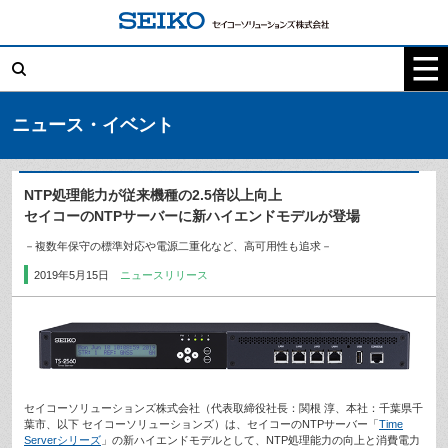
コ
ン
テ
検
ン
索:
ツ
へ
ス
キ
ニュース・イベント
ッ
プ
NTP処理能力が従来機種の2.5倍以上向上
セイコーのNTPサーバーに新ハイエンドモデルが登場
－複数年保守の標準対応や電源二重化など、高可用性も追求－
2019年5月15日
ニュースリリース
セイコーソリューションズ株式会社（代表取締役社長：関根 淳、本社：千葉県千
葉市、以下 セイコーソリューションズ）は、セイコーのNTPサーバー「
Time
Serverシリーズ
」の新ハイエンドモデルとして、NTP処理能力の向上と消費電力