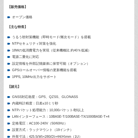
【販売価格】
オープン価格
【主な特長
】
うるう秒対策機能（即時モード/漸次モード）を搭載
NTPセキュリティ対策を強化
18Wの低消費電力を実現（従来機種比 約40％低減）
電源二重化に対応
設定情報を外部記憶媒体に保管可能（オプション）
GPSロールオーバー情報の更新機能を搭載
1PPS, 10MHz出力をサポート
【諸元
】
GNSS対応衛星：GPS、QZSS、GLONASS
内蔵時計精度：日差±10ミリ秒
NTPパケット処理能力：10,000パケット/秒以上
LANインターフェース：10BASE-T/100BASE-TX/1000BASE-T×4
定格電圧：AC100-240V（50/60Hz）
設置方式：ラックマウント（19インチ）
外形寸法：425.5(W)×280(D)×44(H)mm（1U）