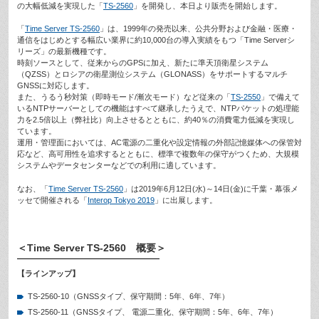
の大幅低減を実現した「
TS-2560
」を開発し、本日より販売を開始します。
「
Time Server TS-2560
」は、1999年の発売以来、公共分野および金融・医療・
通信をはじめとする幅広い業界に約10,000台の導入実績をもつ「Time Serverシ
リーズ」の最新機種です。
時刻ソースとして、従来からのGPSに加え、新たに準天頂衛星システム
（QZSS）とロシアの衛星測位システム（GLONASS）をサポートするマルチ
GNSSに対応します。
また、うるう秒対策（即時モード/漸次モード）など従来の「
TS-2550
」で備えて
いるNTPサーバーとしての機能はすべて継承したうえで、NTPパケットの処理能
力を2.5倍以上（弊社比）向上させるとともに、約40％の消費電力低減を実現し
ています。
運用・管理面においては、AC電源の二重化や設定情報の外部記憶媒体への保管対
応など、高可用性を追求するとともに、標準で複数年の保守がつくため、大規模
システムやデータセンターなどでの利用に適しています。
なお、「
Time Server TS-2560
」は2019年6月12日(水)～14日(金)に千葉・幕張メ
ッセで開催される「
Interop Tokyo 2019
」に出展します。
＜Time Server TS-2560 概要＞
【ラインアップ】
TS-2560-10（GNSSタイプ、保守期間：5年、6年、7年）
TS-2560-11（GNSSタイプ、 電源二重化、保守期間：5年、6年、7年）