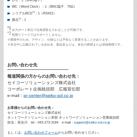
WC（Word Clock）：1（BNC端子 75Ω）
*2
シリアルBCD
：1（RS422）
*2
接点
：1
*1
出力ポート単位で位相遅延を入れることが可能です。
*2
初期リリースではサポートしません。
※開発中のため、デザイン、仕様などは予告なく変更することがあります。
※本文中に記載されている会社名、製品名などは、各社の商標または登録商標です。
お問い合わせ先
報道関係の方からのお問い合わせ先：
セイコーソリューションズ株式会社
コーポレート企画統括部 広報宣伝部
e-mail：
pr-center@seiko-sol.co.jp
お客様からのお問い合わせ先：
セイコーソリューションズ株式会社
ネットワークソリューション本部 ネットワークソリューション営業統括部
担当：長谷川 tel：043-273-3184 e-mail：
support@seiko-sol.co.jp
もしくは、
お問い合わせフォーム
からお問い合わせください。