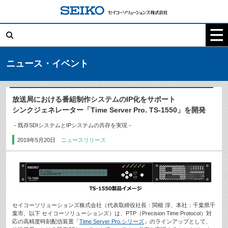
コ
ン
テ
検
ン
索:
ツ
へ
ス
キ
ニュース・イベント
ッ
プ
放送局における番組制作システムのIP化をサポート
シンクジェネレーター「Time Server Pro. TS-1550」を開発
－既存SDIシステムとIPシステムの共存を実現－
2019年5月20日
ニュースリリース
セイコーソリューションズ株式会社（代表取締役社長：関根 淳、本社：千葉県千
葉市、以下 セイコーソリューションズ）は、PTP（Precision Time Protocol）対
応の高精度時刻配信装置「
Time Server Pro.シリーズ
」のラインアップとして、