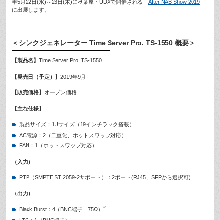
年5月22日(水)～23日(木)に秋葉原・UDXで開催される「
After NAB Show 2019
」
に出展します。
＜シンクジェネレーター Time Server Pro. TS-1550 概要＞
【製品名】
Time Server Pro. TS-1550
【発売日（予定）】
2019年9月
【販売価格】
オープン価格
【主な仕様
】
製品サイズ：1Uサイズ（19インチラック搭載）
AC電源：2（二重化、ホットスワップ対応）
FAN：1（ホットスワップ対応）
（入力）
PTP（SMPTE ST 2059-2サポート）：2ポート(RJ45、SFPから選択可)
（出力）
*1
Black Burst：4（BNC端子 75Ω）
LTC：1（BNC端子）