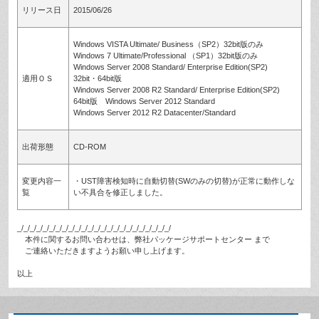
リリース日
2015/06/26
Windows VISTA Ultimate/ Business（SP2）32bit版のみ
Windows 7 Ultimate/Professional （SP1）32bit版のみ
Windows Server 2008 Standard/ Enterprise Edition(SP2)
適用ＯＳ
32bit・64bit版
Windows Server 2008 R2 Standard/ Enterprise Edition(SP2)
64bit版 Windows Server 2012 Standard
Windows Server 2012 R2 Datacenter/Standard
出荷形態
CD-ROM
変更内容一
・UST障害検知時に自動切替(SWのみの切替)が正常に動作しな
覧
い不具合を修正しました。
_/_/_/_/_/_/_/_/_/_/_/_/_/_/_/_/_/_/_/_/_/_/_/_/
本件に関するお問い合わせは、弊社パッケージサポートセンター まで
ご連絡いただきますようお願い申し上げます。
以上