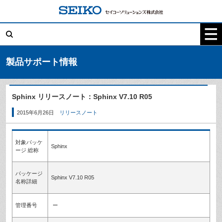
コ
ン
テ
検
ン
索:
ツ
へ
ス
キ
製品サポート情報
ッ
プ
Sphinx リリースノート：Sphinx V7.10 R05
2015年6月26日
リリースノート
対象パッケ
Sphinx
ージ 総称
パッケージ
Sphinx V7.10 R05
名称詳細
管理番号
ー