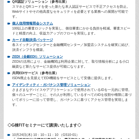
QR認証ソリューション（参考出展）
スマホとQRコードを使った新たな本人認証サービスで不正アクセスを防止。
Webサイトやその他高度なセキュリティを必要とする業務への展開が可能で
す。
個人信用情報照会システム
100以上の審査ロジックを実装し、個信審査にかかる負担を軽減。審査スピー
ドと精度の向上、収益力アップのフローを実現します。
カード自動決済パッケージ
各スイッチングセンターと金融機関センター／加盟店システムを確実に結び、
決済インフラを構築。
ZEDI（全銀EDI）ソリューション
ZEDIの活用により、金融機関は利用企業に対して、取引情報分析による小口
融資など新たなサービス提供が可能になります。
共同EDIサービス（参考出展）
ISDN廃止を見据えてEDI機能をサービスとして安価に提供します。
アイデンティティ・ガバナンス管理ソリューション
さまざまなデバイスやアプリケーションで使用されているIDを一元的に管理。
個々のユーザーごとに、その人が利用しているすべてのIDを役割や権限に基づ
いてポリシーに沿って管理し、ガバナンスに基づくアクセス管理を実現しま
す。
◇G棟FITセミナーにて講演いたします◇
10月24日(木) 10：10～11：10 （G510-01）