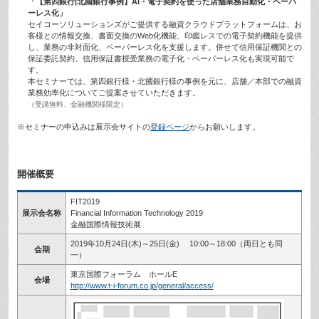
「【第四銀行|北國銀行事例】Al・電子契約を使った店舗業務自動化・ペーパ
ーレス化」
セイコーソリューションズがご提供する融資クラウドプラットフォームは、お
客様との情報交換、書面交換のWeb化機能、印鑑レスでの電子契約機能を提供
し、業務の非対面化、ペーパーレス化を支援します。併せて信用保証機関との
保証委託契約、信用保証書授受業務の電子化・ペーパーレス化も実現可能で
す。
本セミナーでは、第四銀行様・北國銀行様の事例を元に、店舗／本部での融資
業務効率化についてご提案させていただきます。
（受講無料、金融機関様限定）
※セミナーの申込みは展示会サイトの
登録ページ
からお願いします。
開催概要
FIT2019
展示会名称
Financial Information Technology 2019
金融国際情報技術展
2019年10月24日(木)～25日(金) 10:00～18:00（両日とも同
会期
一）
東京国際フォーラム ホールE
会場
http://www.t-i-forum.co.jp/general/access/