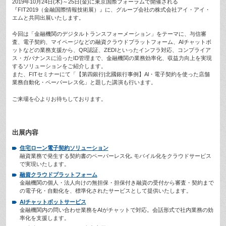
2019年10月24日(木)～25日(金)に東京国際フォーラムで開催される
『FIT2019（金融国際情報技術展）』に、グループ会社の株式会社アイ・アイ・
エムと共同出展いたします。
今回は「金融機関のデジタルトランスフォーメーション」をテーマに、与信審
査、電子契約、マイページなどの融資クラウドプラットフォーム、AIチャットボ
ットなどの業務支援から、QR認証、ZEDIといったインフラ対応、コンプライア
ス・ガバナンスに沿ったID管理まで、金融機関の業務効率化、収益力向上を実現
するソリューションをご紹介します。
また、FITセミナーにて「【第四銀行|北國銀行事例】Al・電子契約を使った店舗
業務自動化・ペーパーレス化」と題した講演も行います。
ご来場を心よりお待ちしております。
出展内容
住宅ローン電子契約ソリューション
融資業務で発生する契約書のペーパーレス化､モバイル化をクラウドサービス
で実現いたします。
融資クラウドプラットフォーム
金融機関の個人・法人向けの無担保・担保付き融資の受付から審査・契約まで
の電子化・自動化を、標準化されたサービスとして提供いたします。
AIチャットボットサービス
金融機関内の問い合わせ業務をAIがチャットで対応。会話形式で社内業務の効
率化を支援します。