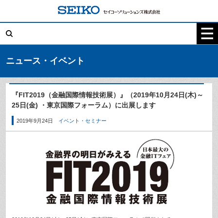
コ
ン
テ
検
ン
索:
ツ
へ
ス
キ
ニュース・イベント
ッ
プ
『FIT2019（金融国際情報技術展）』（2019年10月24日(木)～
25日(金) ・東京国際フォーラム）に出展します
2019年9月24日
イベント・セミナー