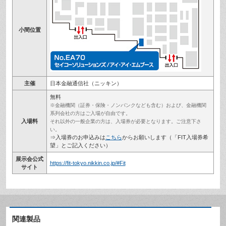
小間位置
主催
日本金融通信社（ニッキン）
無料
※金融機関（証券・保険・ノンバンクなども含む）および、金融機関
系列会社の方はご入場が自由です。
入場料
それ以外の一般企業の方は、入場券が必要となります。ご注意下さ
い。
⇒入場券のお申込みは
こちら
からお願いします（「FIT入場券希
望」とご記入ください）
展示会公式
https://fit-tokyo.nikkin.co.jp/#Fit
サイト
関連製品