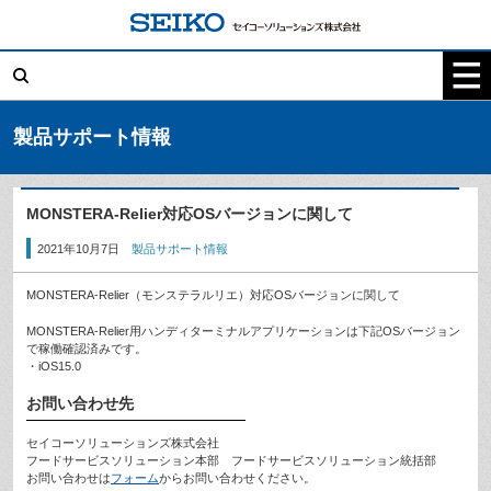
コ
ン
テ
検
ン
索:
ツ
へ
ス
キ
製品サポート情報
ッ
プ
MONSTERA-Relier対応OSバージョンに関して
2021年10月7日
製品サポート情報
MONSTERA-Relier（モンステラルリエ）対応OSバージョンに関して
MONSTERA-Relier用ハンディターミナルアプリケーションは下記OSバージョン
で稼働確認済みです。
・iOS15.0
お問い合わせ先
セイコーソリューションズ株式会社
フードサービスソリューション本部 フードサービスソリューション統括部
お問い合わせは
フォーム
からお問い合わせください。