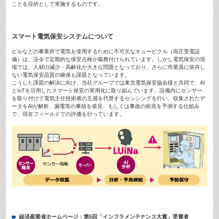
ことを目的として実施するものです。
スマート電気保安システムについて
ビルなどの事業所で電気を使用するために不可欠なキュービクル（高圧受電設
備）は、法令で定期的な保安点検が義務付けられています。しかし電気保安の現
場では、人材の減少・高齢化が大きな問題となっており、さらに作業員に依存し
ない電気保安品質の確保も課題となっています。
こうした課題の解決に向け、当社グループでは東北電気保安協会様と共同で、AI
とIoTを活用したスマート保安の実用化に取り組んでいます。設備内にセンサー
を取り付けて電気主任技術者の五感を代替するセンシングを行い、収集されたデ
ータをAIが解析、漏電等の事故を発見、もしくは事故の前兆を予測する仕組み
で、現在フィールドでの評価を行っています。
経済産業省ホームページ：第5回「インフラメンテナンス大賞」受賞者