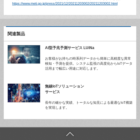
https://www.meti.go.jp/press/2021/12/20211203002/20211203002.html
関連製品
AI型予兆予測サービス LUiNa
お客様がお持ちの時系列データから簡単に高精度な異常
検知・予測を提供。システム監視の高度化からIoTデータ
活用まで幅広い用途に対応します。
無線IoTソリューション
サービス
長年の確かな実績、トータルな知見による最適なIoT構築
を実現します。