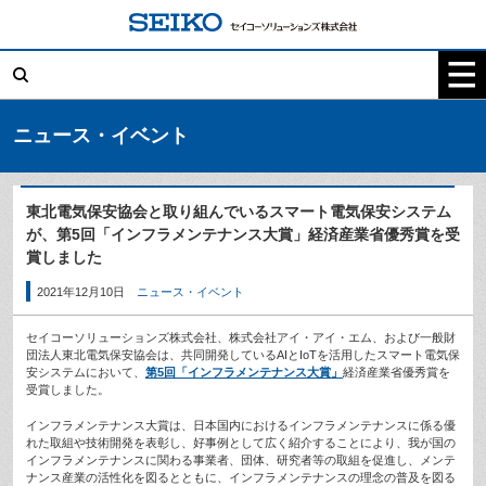
コ
ン
テ
検
ン
索:
ツ
へ
ス
キ
ニュース・イベント
ッ
プ
東北電気保安協会と取り組んでいるスマート電気保安システム
が、第5回「インフラメンテナンス大賞」経済産業省優秀賞を受
賞しました
2021年12月10日
ニュース・イベント
セイコーソリューションズ株式会社、株式会社アイ・アイ・エム、および一般財
団法人東北電気保安協会は、共同開発しているAIとIoTを活用したスマート電気保
安システムにおいて、
第5回「インフラメンテナンス大賞」
経済産業省優秀賞を
受賞しました。
インフラメンテナンス大賞は、日本国内におけるインフラメンテナンスに係る優
れた取組や技術開発を表彰し、好事例として広く紹介することにより、我が国の
インフラメンテナンスに関わる事業者、団体、研究者等の取組を促進し、メンテ
ナンス産業の活性化を図るとともに、インフラメンテナンスの理念の普及を図る