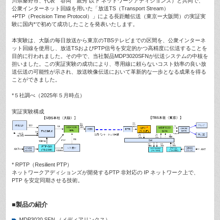
川県秦野市、代表 谷岡 親秀 以下 ネットワークアディションズ）と共同で、
公衆インターネット回線を用いた「放送TS（Transport Stream）
+PTP（Precision Time Protocol）」による長距離伝送（東京ー大阪間）の実証実
験に国内*で初めて成功したことを発表いたします。
本実験は、大阪の毎日放送から東京のTBSテレビまでの区間を、公衆インターネ
ット回線を使用し、放送TSおよびPTP信号を安定的かつ高精度に伝送することを
目的に行われました。その中で、当社製品MDP3020SFNが伝送システムの中核を
担いました。この実証実験の成功により、専用線に頼らないコスト効率の良い放
送伝送の可能性が示され、放送映像伝送において革新的な一歩となる成果を得る
ことができました。
*５社調べ（2025年５月時点）
実証実験構成
* RPTP（Resilient PTP）
ネットワークアディションズが開発するPTP 非対応の IP ネットワーク上で、
PTP を安定同期させる技術。
■製品の紹介
MDP3020 SFN （メディアリンクス）