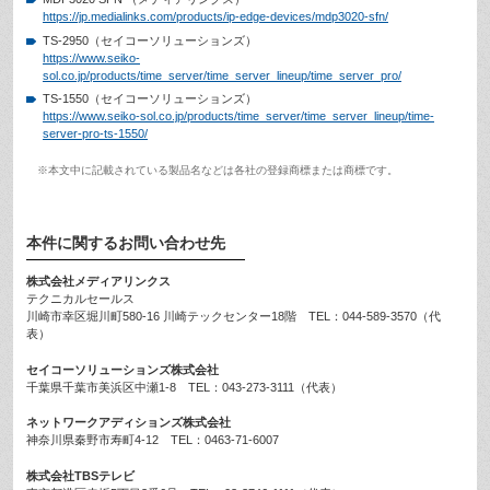
https://jp.medialinks.com/products/ip-edge-devices/mdp3020-sfn/
TS-2950（セイコーソリューションズ）
https://www.seiko-
sol.co.jp/products/time_server/time_server_lineup/time_server_pro/
TS-1550（セイコーソリューションズ）
https://www.seiko-sol.co.jp/products/time_server/time_server_lineup/time-
server-pro-ts-1550/
※本文中に記載されている製品名などは各社の登録商標または商標です。
本件に関するお問い合わせ先
株式会社メディアリンクス
テクニカルセールス
川崎市幸区堀川町580-16 川崎テックセンター18階 TEL：044-589-3570（代
表）
セイコーソリューションズ株式会社
千葉県千葉市美浜区中瀬1-8 TEL：043-273-3111（代表）
ネットワークアディションズ株式会社
神奈川県秦野市寿町4-12 TEL：0463-71-6007
株式会社TBSテレビ