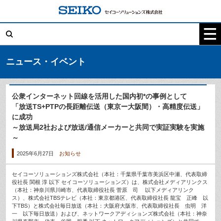
コ
ン
テ
検
ン
索:
ツ
へ
ス
キ
ニュース・イベント
ッ
プ
公衆インターネット回線を活用した国内初*の事例として
「放送TS+PTPの長距離伝送（東京ー大阪間）・高精度伝送」
に成功
～放送局2社および放送/通信メーカーと共同で実証実験を実施
～
2025年6月27日
お知らせ
セイコーソリューションズ株式会社（本社：千葉県千葉市美浜区中瀬、代表取締
役社長 関根 淳 以下 セイコーソリューションズ）は、株式会社メディアリンクス
（本社：神奈川県川崎市、代表取締役社長 菅原 司 以下メディアリンク
ス）、株式会社TBSテレビ（本社：東京都港区、代表取締役社長 龍宝 正峰 以
下TBS）と株式会社毎日放送（本社：大阪府大阪市、代表取締役社長 虫明 洋
一 以下毎日放送）および、ネットワークアディションズ株式会社（本社：神奈